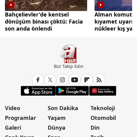
Bahçelievler'de kentsel
Alman komutan
dönüşüm binası çöktü: Facia
kıyamet uyarısı:
son anda önlendi
nükleer kış yaşa
Bizi Takip Edin
Video
Son Dakika
Teknoloji
Programlar
Yaşam
Otomobil
Galeri
Dünya
Din