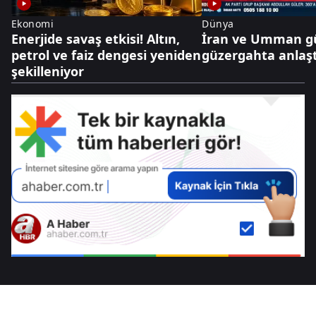
Ekonomi
Dünya
Enerjide savaş etkisi! Altın,
İran ve Umman g
petrol ve faiz dengesi yeniden
güzergahta anlaşt
şekilleniyor