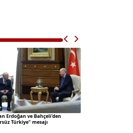
an Erdoğan ve Bahçeli'den
Altın fiyatlarında
rsüz Türkiye" mesajı
beklentisi var mı?