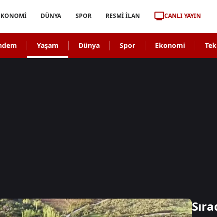
CANLI YAYIN
EKONOMİ
DÜNYA
SPOR
RESMİ İLAN
ndem
Yaşam
Dünya
Spor
Ekonomi
Tek
Sıra