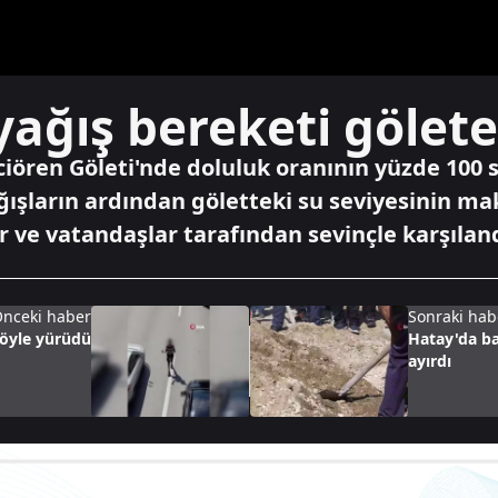
ağış bereketi gölete
ren Göleti'nde doluluk oranının yüzde 100 sev
ğışların ardından göletteki su seviyesinin 
er ve vatandaşlar tarafından sevinçle karşıland
nceki haber
Sonraki hab
böyle yürüdü
Hatay'da ba
ayırdı