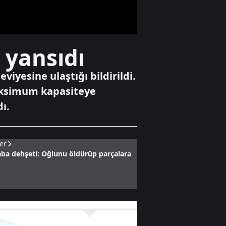
çatısında yangın
Gündem
 yansıdı
Ansiklopedik Türk
Tarih Sözlüğü
yayında
iyesine ulaştığı bildirildi.
maksimum kapasiteye
ı.
Gündem
Bilecik'te arazide
çıkan yangın
söndürüldü
er
ba dehşeti: Oğlunu öldürüp parçalara