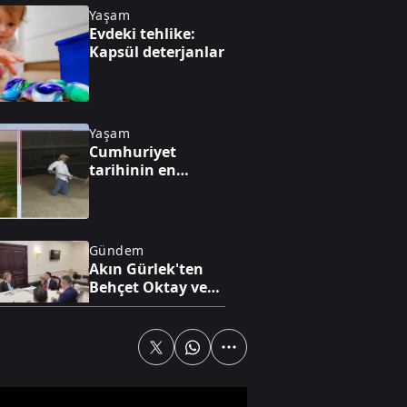
Yaşam
Evdeki tehlike:
Kapsül deterjanlar
Yaşam
Cumhuriyet
tarihinin en
yüksek üretimi
bekleniyor
Gündem
Akın Gürlek'ten
Behçet Oktay ve
Uğur Mumcu
dosyaları için
görüşme
Yaşam
Heybeliada Deniz
Harp Okulu'nun