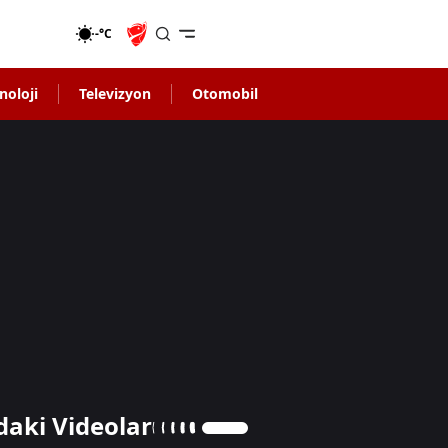
-°C
noloji
Televizyon
Otomobil
daki Videolar