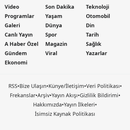
Video
Son Dakika
Teknoloji
Programlar
Yaşam
Otomobil
Galeri
Dünya
Din
Canlı Yayın
Spor
Tarih
A Haber Özel
Magazin
Sağlık
Gündem
Viral
Yazarlar
Ekonomi
RSS
•
Bize Ulaşın
•
Künye/İletişim
•
Veri Politikası
•
Frekanslar
•
Arşiv
•
Yayın Akışı
•
Gizlilik Bildirimi
•
Hakkımızda
•
Yayın İlkeleri
•
İsimsiz Kaynak Politikası