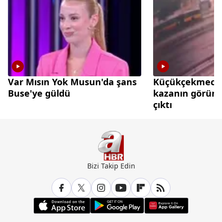
Var Mısın Yok Musun'da şans
Küçükçekmece'd
Buse'ye güldü
kazanın görünt
çıktı
Bizi Takip Edin