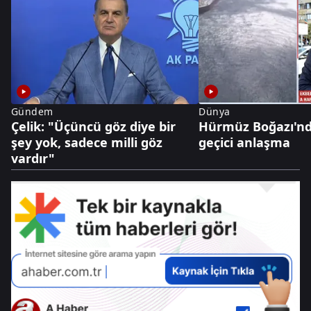
Gündem
Dünya
Çelik: "Üçüncü göz diye bir
Hürmüz Boğazı'nd
şey yok, sadece milli göz
geçici anlaşma
vardır"