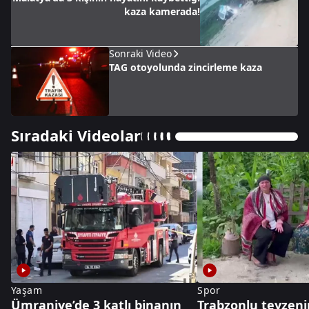
kaza kamerada!
Sonraki Video
TAG otoyolunda zincirleme kaza
Sıradaki Videolar
Yaşam
Spor
Ümraniye’de 3 katlı binanın
Trabzonlu teyzeni