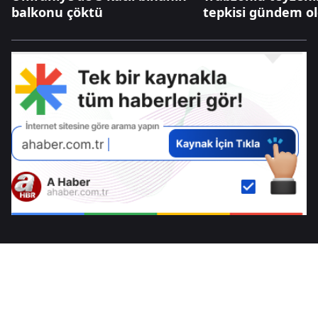
balkonu çöktü
tepkisi gündem o