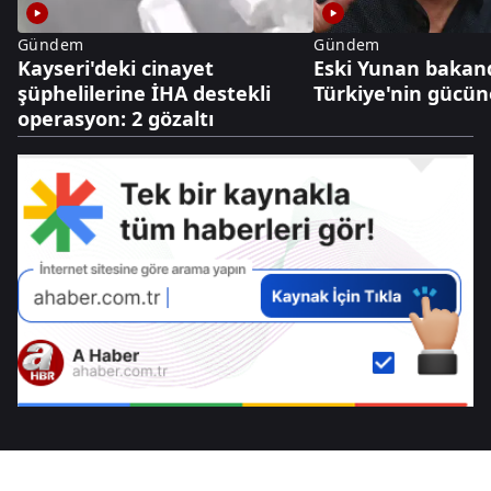
Gündem
Gündem
Kayseri'deki cinayet
Eski Yunan baka
şüphelilerine İHA destekli
Türkiye'nin gücü
operasyon: 2 gözaltı