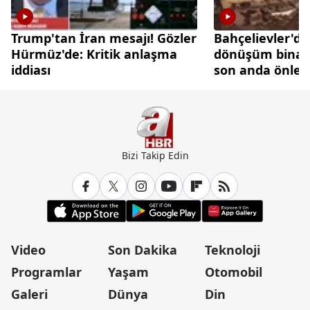
Trump'tan İran mesajı! Gözler
Bahçelievler'de
Hürmüz'de: Kritik anlaşma
dönüşüm binası
iddiası
son anda önlen
Bizi Takip Edin
Video
Son Dakika
Teknoloji
Programlar
Yaşam
Otomobil
Galeri
Dünya
Din