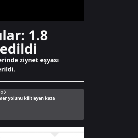
Ekonomi
lar: 1.8
Çalışmadan
emekli olmak
edildi
mümkün mü?
erinde ziynet eşyası
Gündem
ildi.
Üç ülke bugün
"Mekke"
anlaşmasını
imzalayacak
eo
er yolunu kilitleyen kaza