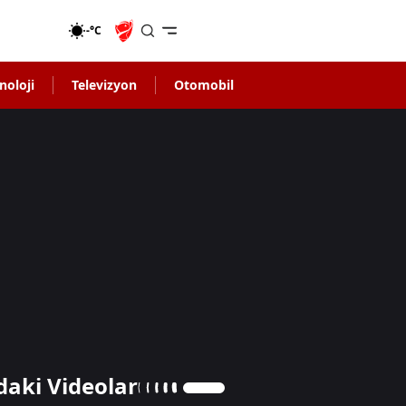
-°C
noloji
Televizyon
Otomobil
daki Videolar