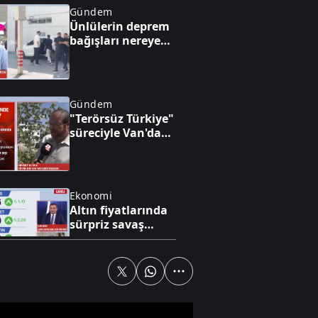
Gündem
Ünlülerin deprem
bağışları nereye
gitti?
Gündem
"Terörsüz Türkiye"
süreciyle Van'da
yatırım ve huzur
rüzgarı esiyor
Ekonomi
Altın fiyatlarında
sürpriz savaş
fiyatlaması
Spor
"O ne bilema bir
şey"