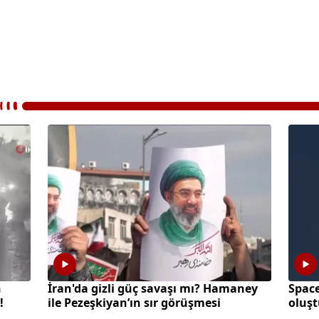
n
İran'da gizli güç savaşı mı? Hamaney
Space
!
ile Pezeşkiyan’ın sır görüşmesi
oluş