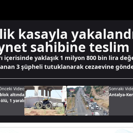
lik kasayla yakalandı
ynet sahibine teslim 
ı içerisinde yaklaşık 1 milyon 800 bin lira değ
lanan 3 şüpheli tutuklanarak cezaevine gönder
Önceki Video
Sonraki Vid
blok altında
Antalya-Kem
 ölü, 1 yaralı