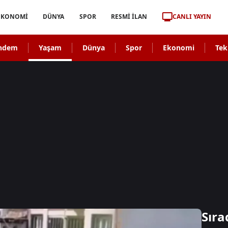
CANLI YAYIN
EKONOMİ
DÜNYA
SPOR
RESMİ İLAN
ndem
Yaşam
Dünya
Spor
Ekonomi
Tek
Sıra