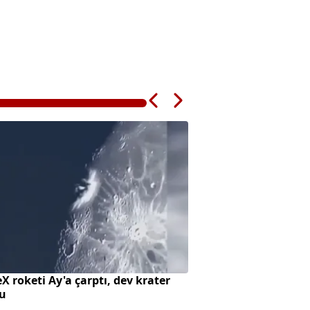
X roketi Ay'a çarptı, dev krater
Süreç yasasında h
tu
alıyor?