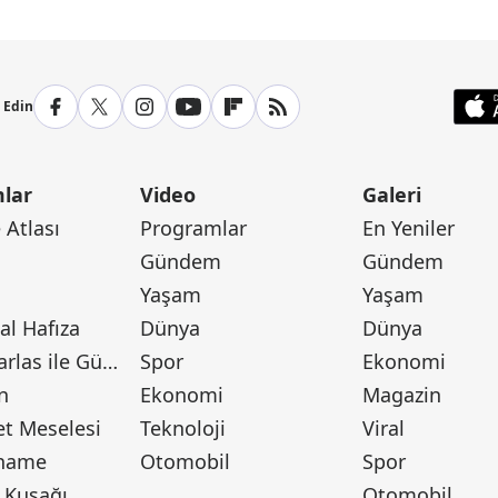
p Edin
lar
Video
Galeri
Atlası
Programlar
En Yeniler
Gündem
Gündem
Yaşam
Yaşam
l Hafıza
Dünya
Dünya
Canan Barlas ile Gündem
Spor
Ekonomi
n
Ekonomi
Magazin
t Meselesi
Teknoloji
Viral
tname
Otomobil
Spor
 Kuşağı
Otomobil