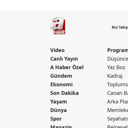
Bizi Taki
Video
Program
Canlı Yayın
Düşünce 
A Haber Özel
Yaz Boz
Gündem
Kadraj
Ekonomi
Toplumsa
Son Dakika
Yaşam
Arka Pla
Dünya
Memleke
Spor
Seyaha
Magazin
Belgesel