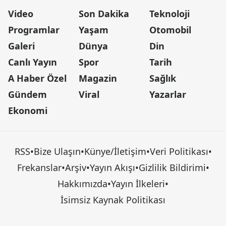
Video
Son Dakika
Teknoloji
Programlar
Yaşam
Otomobil
Galeri
Dünya
Din
Canlı Yayın
Spor
Tarih
A Haber Özel
Magazin
Sağlık
Gündem
Viral
Yazarlar
Ekonomi
RSS
•
Bize Ulaşın
•
Künye/İletişim
•
Veri Politikası
•
Frekanslar
•
Arşiv
•
Yayın Akışı
•
Gizlilik Bildirimi
•
Hakkımızda
•
Yayın İlkeleri
•
İsimsiz Kaynak Politikası