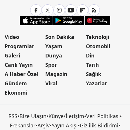
Video
Son Dakika
Teknoloji
Programlar
Yaşam
Otomobil
Galeri
Dünya
Din
Canlı Yayın
Spor
Tarih
A Haber Özel
Magazin
Sağlık
Gündem
Viral
Yazarlar
Ekonomi
RSS
•
Bize Ulaşın
•
Künye/İletişim
•
Veri Politikası
•
Frekanslar
•
Arşiv
•
Yayın Akışı
•
Gizlilik Bildirimi
•