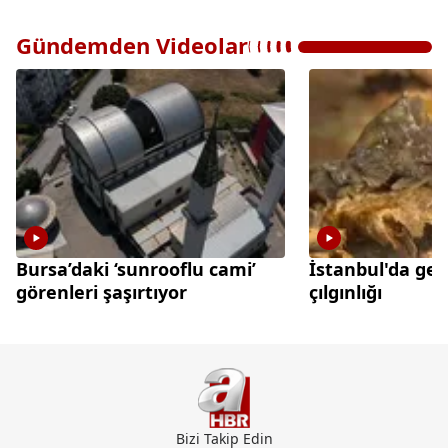
Gündemden Videolar
Bursa’daki ‘sunrooflu cami’
İstanbul'da gec
görenleri şaşırtıyor
çılgınlığı
Bizi Takip Edin