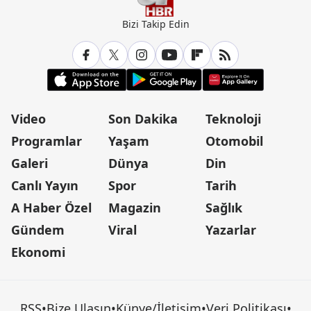
Bizi Takip Edin
Video
Son Dakika
Teknoloji
Programlar
Yaşam
Otomobil
Galeri
Dünya
Din
Canlı Yayın
Spor
Tarih
A Haber Özel
Magazin
Sağlık
Gündem
Viral
Yazarlar
Ekonomi
RSS
•
Bize Ulaşın
•
Künye/İletişim
•
Veri Politikası
•