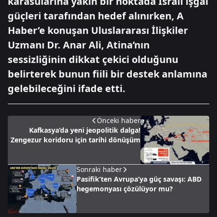
karasularına yakın bir noktada İsrail işgal
güçleri tarafından hedef alınırken, A
Haber’e konuşan Uluslararası İlişkiler
Uzmanı Dr. Anar Ali, Atina’nın
sessizliğinin dikkat çekici olduğunu
belirterek bunun fiili bir destek anlamına
gelebileceğini ifade etti.
Önceki haber
Kafkasya’da yeni jeopolitik dalga!
Zengezur koridoru için tarihi dönüşüm
Sonraki haber
Pasifik’ten Avrupa’ya güç savaşı: ABD
hegemonyası çözülüyor mu?