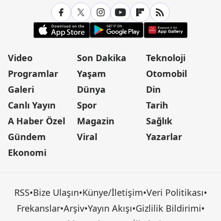
Video
Son Dakika
Teknoloji
Programlar
Yaşam
Otomobil
Galeri
Dünya
Din
Canlı Yayın
Spor
Tarih
A Haber Özel
Magazin
Sağlık
Gündem
Viral
Yazarlar
Ekonomi
RSS
•
Bize Ulaşın
•
Künye/İletişim
•
Veri Politikası
•
Frekanslar
•
Arşiv
•
Yayın Akışı
•
Gizlilik Bildirimi
•