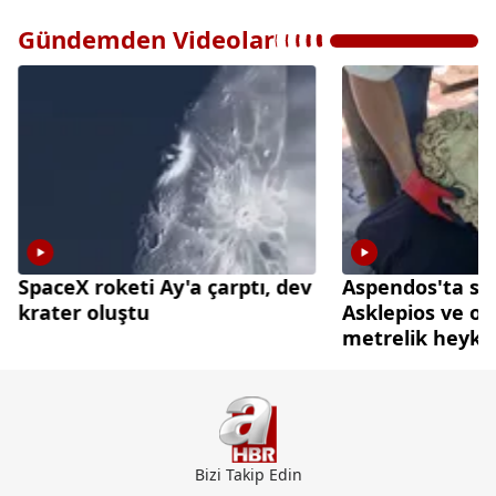
Gündemden Videolar
SpaceX roketi Ay'a çarptı, dev
Aspendos'ta sağ
krater oluştu
Asklepios ve oğ
metrelik heyke
Bizi Takip Edin