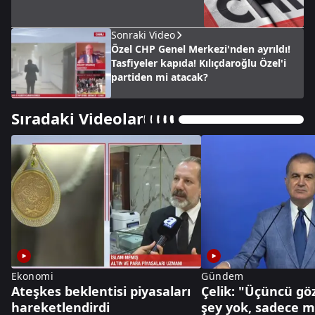
Sonraki Video
Özel CHP Genel Merkezi'nden ayrıldı!
Tasfiyeler kapıda! Kılıçdaroğlu Özel'i
partiden mi atacak?
Sıradaki Videolar
Ekonomi
Gündem
Ateşkes beklentisi piyasaları
Çelik: "Üçüncü göz
hareketlendirdi
şey yok, sadece mi