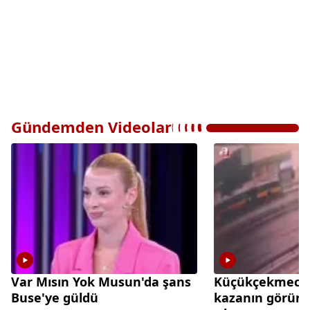
Gündemden Videolar
Var Mısın Yok Musun'da şans
Küçükçekmece'd
Buse'ye güldü
kazanın görünt