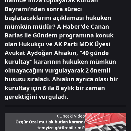
halinde imza toplayarak Kurban
Bayramı'ndan sonra süreci
başlatacaklarını açıklaması hukuken
mümkün müdür? A Haber'de Canan
Barlas ile Gündem programına konuk
olan Hukukçu ve AK Parti MDK Üyesi
Avukat Aydoğan Ahıakın, "40 günde
kurultay" kararının hukuken mümkün
olmayacağını vurgulayarak 2 önemli
hususu sıraladı. Ahıakın ayrıca olası bir
kurultay için 6 ila 8 aylık bir zaman
gerektiğini vurguladı.
Önceki Video
Özgür Özel mutlak butlan kararını
temyize götürebilir mi?