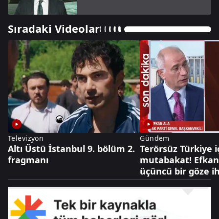
Sıradaki Videolar
Televizyon
Gündem
Altı Üstü İstanbul 9. bölüm 2.
Terörsüz Türkiye iç
fragmanı
mutabakat! Efkan 
üçüncü bir göze i
yok, sorunlarımız
çözeriz”