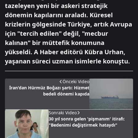
tazeleyen yeni bir askeri stratejik
dönemin kapılarını araladı. Küresel
krizlerin gölgesinde Türkiye, artık Avrupa
için "tercih edilen" değil, "mecbur
kalınan" bir müttefik konumuna
yükseldi. A Haber editörü Kübra Urhan,
yaşanan süreci uzman isimlerle konuştu.
Önceki Video
İran'dan Hürmüz Boğazı şartı: Hizmet
bedeli dönemi kapıda
Sonraki Video
30 yıl sonra gelen 'pişmanım' itirafı:
"Bedenimi değiştirmek hataydı"