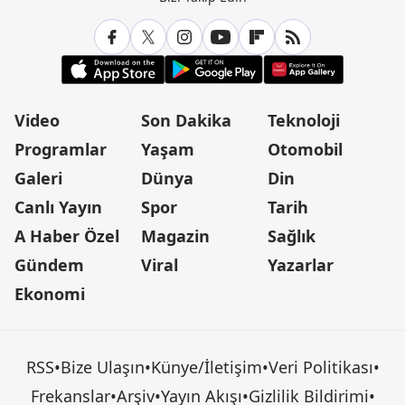
Video
Son Dakika
Teknoloji
Programlar
Yaşam
Otomobil
Galeri
Dünya
Din
Canlı Yayın
Spor
Tarih
A Haber Özel
Magazin
Sağlık
Gündem
Viral
Yazarlar
Ekonomi
RSS
•
Bize Ulaşın
•
Künye/İletişim
•
Veri Politikası
•
Frekanslar
•
Arşiv
•
Yayın Akışı
•
Gizlilik Bildirimi
•