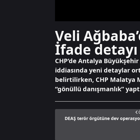
Veli Ağbaba
İfade detayı
CHP’de Antalya Büyükşehir B
iddiasında yeni detaylar or
belirtilirken, CHP Malatya M
“gönüllü danışmanlık” yaptı
DEAŞ terör örgütüne dev operasyon