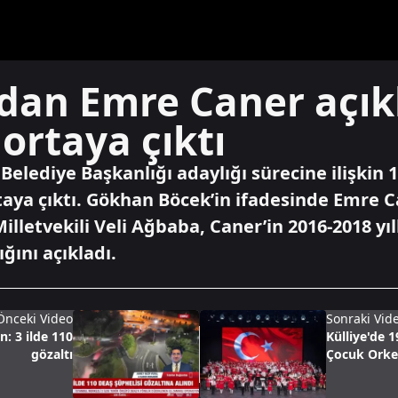
’dan Emre Caner açık
 ortaya çıktı
elediye Başkanlığı adaylığı sürecine ilişkin 
taya çıktı. Gökhan Böcek’in ifadesinde Emre Ca
illetvekili Veli Ağbaba, Caner’in 2016-2018 yı
ğını açıkladı.
Önceki Video
Sonraki Vid
: 3 ilde 110
Külliye'de 
gözaltı
Çocuk Orkes