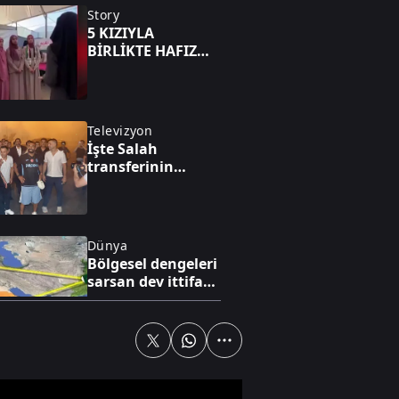
Story
5 KIZIYLA
BİRLİKTE HAFIZ
OLDU
Televizyon
İşte Salah
transferinin
hikayesi
Dünya
Bölgesel dengeleri
sarsan dev ittifak!
Mekke paktı yeni
süper güç mü?
Yaşam
Tek dijital çatı
altında tam