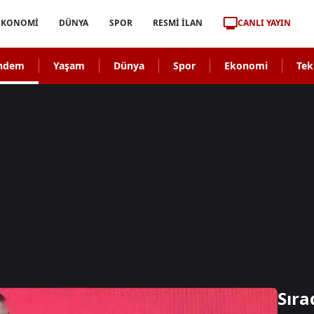
CANLI YAYIN
EKONOMİ
DÜNYA
SPOR
RESMİ İLAN
ndem
Yaşam
Dünya
Spor
Ekonomi
Tek
Sıra