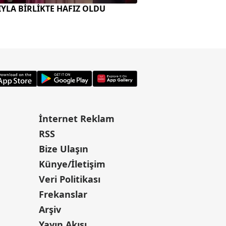
ZIYLA BİRLİKTE HAFIZ OLDU
"PETROL-NÜKLEER 
BİRLEŞTİ"
İnternet Reklam
RSS
Bize Ulaşın
Künye/İletişim
Veri Politikası
Frekanslar
Arşiv
Yayın Akışı