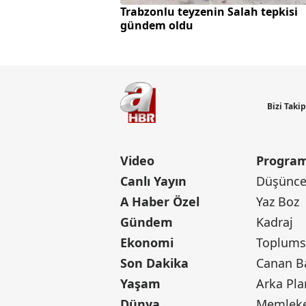
Trabzonlu teyzenin Salah tepkisi
gündem oldu
Bizi Taki
Video
Program
Canlı Yayın
Düşünce 
A Haber Özel
Yaz Boz
Gündem
Kadraj
Ekonomi
Toplumsa
Son Dakika
Yaşam
Arka Pla
Dünya
Memleke