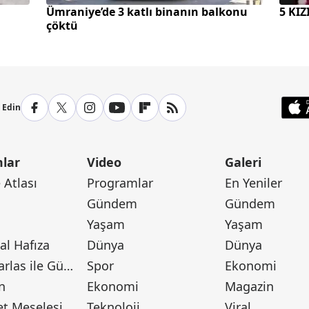
Ümraniye’de 3 katlı binanın balkonu
5 KI
çöktü
p Edin
lar
Video
Galeri
Atlası
Programlar
En Yeniler
Gündem
Gündem
Yaşam
Yaşam
l Hafıza
Dünya
Dünya
Canan Barlas ile Gündem
Spor
Ekonomi
n
Ekonomi
Magazin
t Meselesi
Teknoloji
Viral