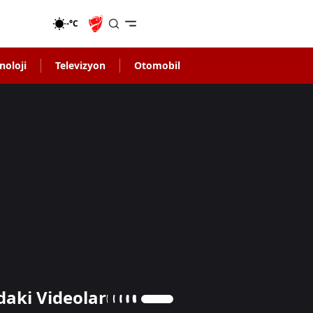
-°C
noloji
Televizyon
Otomobil
daki Videolar