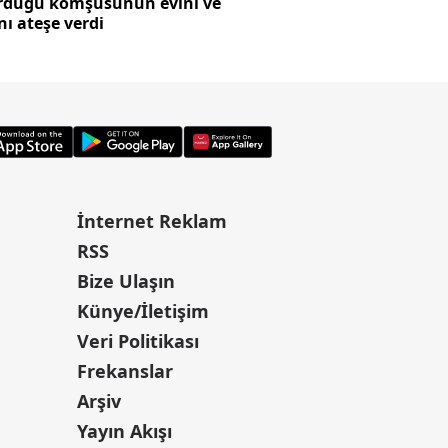
rdüğü komşusunun evini ve
SpaceX roketi Ay'a 
nı ateşe verdi
oluştu
İnternet Reklam
RSS
Bize Ulaşın
Künye/İletişim
Veri Politikası
Frekanslar
Arşiv
Yayın Akışı