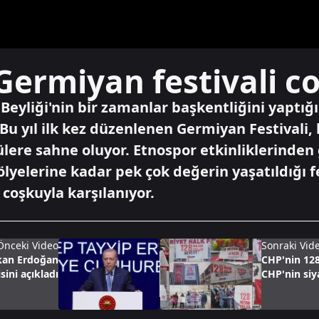
Germiyan festivali c
eyliği'nin bir zamanlar başkentliğini yaptığı 
 Bu yıl ilk kez düzenlenen Germiyan Festivali, 
ere sahne oluyor. Etnospor etkinliklerinden 
ölyelerine kadar pek çok değerin yaşatıldığı f
 coşkuyla karşılanıyor.
Önceki Video
Sonraki Vid
şkan Erdoğan
CHP'nin 128 
sini açıkladı
CHP'nin siya