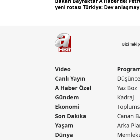
Bakan Bayraktar A Haber’de! Petr
yeni rotası Türkiye: Dev anlaşmay
milyarlarca dolarlık hamle
Bizi Taki
Video
Program
Canlı Yayın
Düşünce 
A Haber Özel
Yaz Boz
Gündem
Kadraj
Ekonomi
Toplumsa
Son Dakika
Yaşam
Arka Pla
Dünya
Memleke