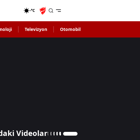
-°C
noloji
Televizyon
Otomobil
daki Videolar