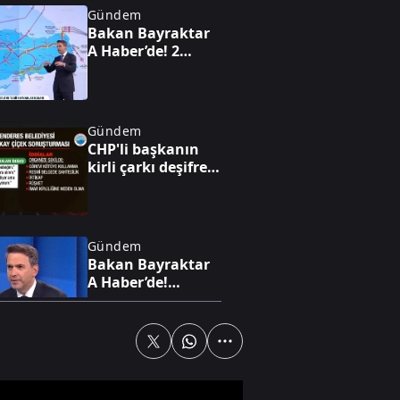
Gündem
Bakan Bayraktar
A Haber’de! 2
trilyon dolarlık
enerji hamlesi:
Türkiye sahada
oyunu değiştiriyor
Gündem
CHP'li başkanın
kirli çarkı deşifre
oldu: "Ben
yürüyen parayım
bebeğim!”
Gündem
Bakan Bayraktar
A Haber’de!
Karadeniz'de yeni
enerji hamlesi:
Türkiye
Bulgaristan'da
Gündem
sahaya iniyor
Bakan Bayraktar
A Haber’de!