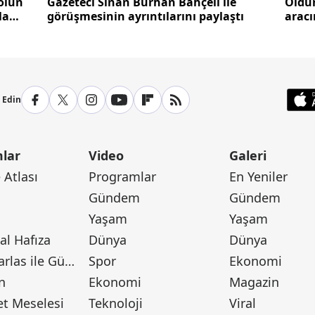
olün
Gazeteci Sinan Burhan Bahçeli ile
Öldü
la
görüşmesinin ayrıntılarını paylaştı
aracı
p Edin
lar
Video
Galeri
Atlası
Programlar
En Yeniler
Gündem
Gündem
Yaşam
Yaşam
l Hafıza
Dünya
Dünya
Canan Barlas ile Gündem
Spor
Ekonomi
n
Ekonomi
Magazin
t Meselesi
Teknoloji
Viral