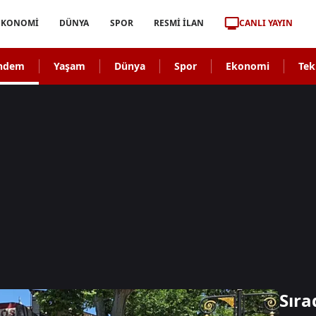
CANLI YAYIN
EKONOMİ
DÜNYA
SPOR
RESMİ İLAN
ndem
Yaşam
Dünya
Spor
Ekonomi
Tek
Sıra