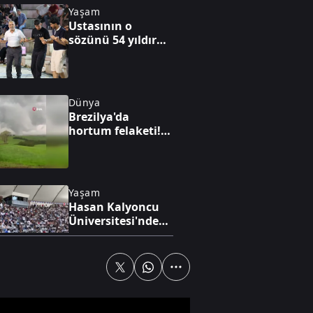
Yaşam
Ustasının o
sözünü 54 yıldır
unutmuyor
Dünya
Brezilya'da
hortum felaketi!
114 belediye
etkilendi
Yaşam
Hasan Kalyoncu
Üniversitesi'nde
öğrenci olmak!
Yaşam
Bursa'da kaçak
bina yıkımında