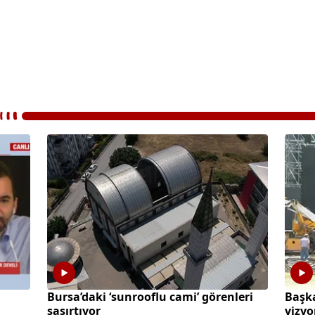
Bursa’daki ‘sunrooflu cami’ görenleri
Başka
şaşırtıyor
vizy