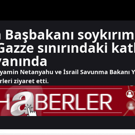
'in Başbakanı soykırım
azze sınırındaki kat
yanında
inyamin Netanyahu ve İsrail Savunma Bakanı Y
leri ziyaret etti.