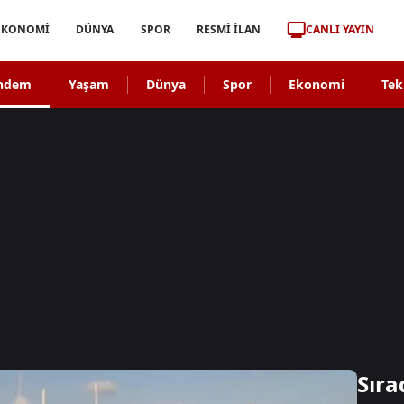
CANLI YAYIN
EKONOMİ
DÜNYA
SPOR
RESMİ İLAN
ndem
Yaşam
Dünya
Spor
Ekonomi
Tek
Sıra