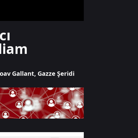
sürpriz
Özel Haber
cı
Bakan
Uraloğlu'nun 15
liam
saati aşan
mesaisine A Haber
eşlik etti
Yaşam
oav Gallant, Gazze Şeridi
Bursa'da gider
borusundan gelen
ses harekete
geçirdi