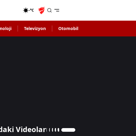
-°C
noloji
Televizyon
Otomobil
daki Videolar