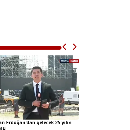
n Erdoğan'dan gelecek 25 yılın
ÇOCUKLARIN AHI 
onu