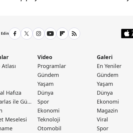
p Edin
lar
Video
Galeri
Atlası
Programlar
En Yeniler
Gündem
Gündem
Yaşam
Yaşam
l Hafıza
Dünya
Dünya
Canan Barlas ile Gündem
Spor
Ekonomi
n
Ekonomi
Magazin
t Meselesi
Teknoloji
Viral
tname
Otomobil
Spor