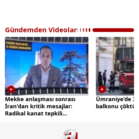
Gündemden Videolar
Mekke anlaşması sonrası
Ümraniye’de 3 k
İran'dan kritik mesajlar:
balkonu çöktü
Radikal kanat tepkili
diplomasi cephesi temkinli