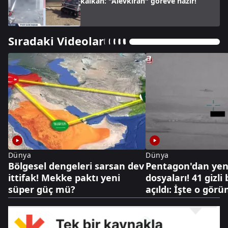
kalkan: "Alevkıran" göreve hazır!
Sıradaki Videolar
Dünya
Dünya
Bölgesel dengeleri sarsan dev
Pentagon'dan yen
ittifak! Mekke paktı yeni
dosyaları! 41 gizli
süper güç mü?
açıldı: İşte o görü