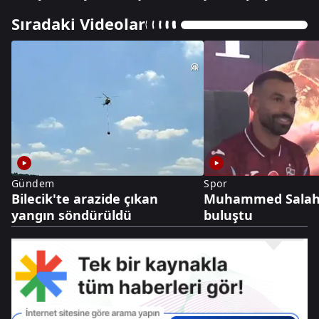
Sıradaki Videolar
Gündem
Spor
Bilecik'te arazide çıkan
Muhammed Salah 
yangın söndürüldü
buluştu