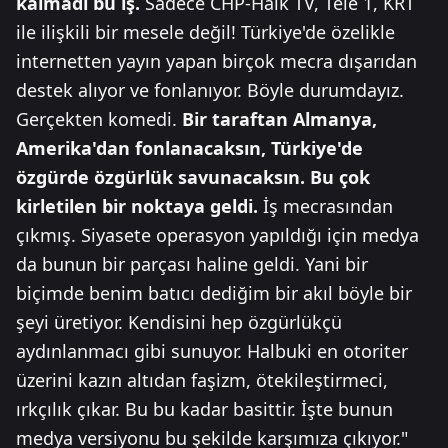
kalmadı bu iş.
Sadece CHP-Halk TV, Tele 1, KRT
ile ilişkili bir mesele değil! Türkiye'de özelikle
internetten yayın yapan birçok mecra dışarıdan
destek alıyor ve fonlanıyor. Böyle durumdayız.
Gerçekten komedi.
Bir taraftan Almanya,
Amerika'dan fonlanacaksın, Türkiye'de
özgürde özgürlük savunacaksın. Bu çok
kirletilen bir noktaya geldi.
İş mecrasından
çıkmış. Siyasete operasyon yapıldığı için medya
da bunun bir parçası haline geldi. Yani bir
biçimde benim batıcı dediğim bir akıl böyle bir
şeyi üretiyor. Kendisini hep özgürlükçü
aydınlanmacı gibi sunuyor. Halbuki en otoriter
üzerini kazın altıdan faşizm, ötekileştirmeci,
ırkçılık çıkar. Bu bu kadar basittir. İşte bunun
medya versiyonu bu şekilde karşımıza çıkıyor."