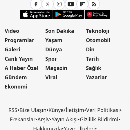
Video
Son Dakika
Teknoloji
Programlar
Yaşam
Otomobil
Galeri
Dünya
Din
Canlı Yayın
Spor
Tarih
A Haber Özel
Magazin
Sağlık
Gündem
Viral
Yazarlar
Ekonomi
RSS
•
Bize Ulaşın
•
Künye/İletişim
•
Veri Politikası
•
Frekanslar
•
Arşiv
•
Yayın Akışı
•
Gizlilik Bildirimi
•
Hakkımızda
•
Yayın İlkeleri
•