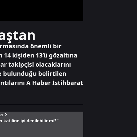
Gündem
baştan
Çelik: "Üçüncü göz
diye bir şey yok,
sadece milli göz
turmasında önemli bir
vardır"
14 kişiden 13’ü gözaltına
r takipçisi olacaklarını
Ekonomi
Ateşkes beklentisi
e bulunduğu belirtilen
piyasaları
ntılarını A Haber İstihbarat
hareketlendirdi
er
katiline iyi denilebilir mi?”