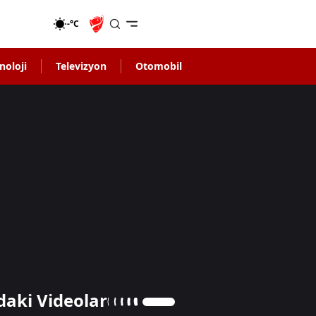
-°C
noloji
Televizyon
Otomobil
daki Videolar