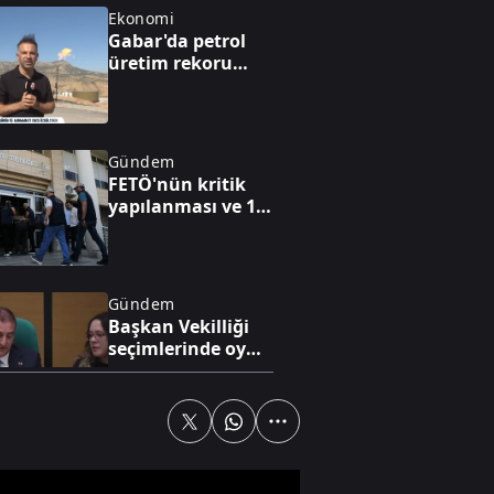
Ekonomi
Gabar'da petrol
üretim rekoru
kırıldı
Gündem
FETÖ'nün kritik
yapılanması ve 15
Temmuz'a giden
süreç!
Gündem
Başkan Vekilliği
seçimlerinde oy
iptali skandalı!
Spor
Dünya yıldızı
Salah Trabzon'da