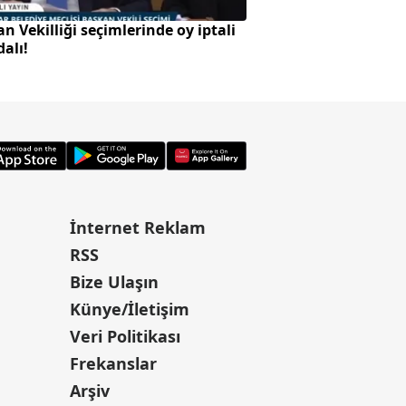
n Vekilliği seçimlerinde oy iptali
Var Mısın Yok Mus
alı!
gece
İnternet Reklam
RSS
Bize Ulaşın
Künye/İletişim
Veri Politikası
Frekanslar
Arşiv