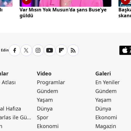
lı
Var Mısın Yok Musun'da şans Buse'ye
Başka
güldü
skand
p Edin
lar
Video
Galeri
Atlası
Programlar
En Yeniler
Gündem
Gündem
Yaşam
Yaşam
l Hafıza
Dünya
Dünya
Canan Barlas ile Gündem
Spor
Ekonomi
n
Ekonomi
Magazin