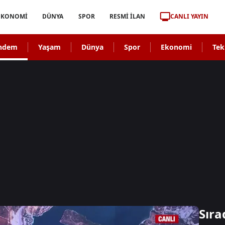
CANLI YAYIN
EKONOMİ
DÜNYA
SPOR
RESMİ İLAN
ndem
Yaşam
Dünya
Spor
Ekonomi
Tek
Sıra