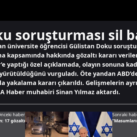
u soruşturması sil 
lan üniversite öğrencisi Gülistan Doku soruş
a kapsamında hakkında gözaltı kararı verilen 
’e yaptığı özel açıklamada, olayın sonuna kada
kle yürütüldüğünü vurguladı. Öte yandan ABD’d
 yakalama kararı çıkarıldı. Gelişmelerin ayrı
 A Haber muhabiri Sinan Yılmaz aktardı.
nceki haber
Sonraki hab
: 17 gözaltı
“Masumların 