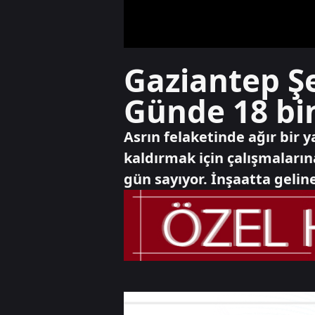
Gaziantep Şe
Günde 18 bin
Asrın felaketinde ağır bir
kaldırmak için çalışmaların
gün sayıyor. İnşaatta gel