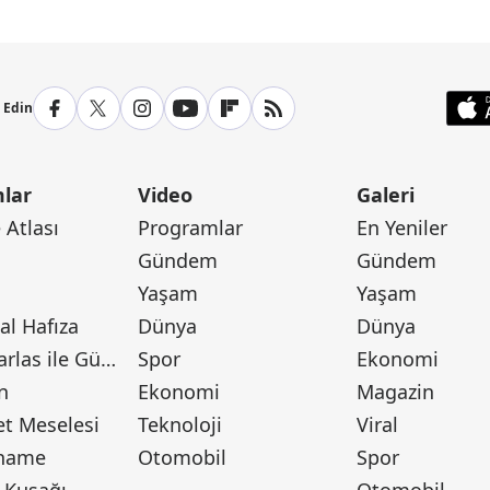
p Edin
lar
Video
Galeri
Atlası
Programlar
En Yeniler
Gündem
Gündem
Yaşam
Yaşam
l Hafıza
Dünya
Dünya
Canan Barlas ile Gündem
Spor
Ekonomi
n
Ekonomi
Magazin
t Meselesi
Teknoloji
Viral
tname
Otomobil
Spor
 Kuşağı
Otomobil