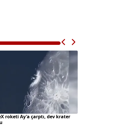
X roketi Ay'a çarptı, dev krater
Süreç yasasında h
tu
alıyor?