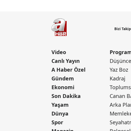
Bizi Taki
Video
Program
Canlı Yayın
Düşünce 
A Haber Özel
Yaz Boz
Gündem
Kadraj
Ekonomi
Toplumsa
Son Dakika
Yaşam
Arka Pla
Dünya
Memleke
Spor
Seyaha
Magazin
Belgesel