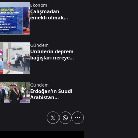
Ekonomi
Çalışmadan
emekli olmak
mümkün mü?
Gündem
Ünlülerin deprem
bağışları nereye
gitti?
Gündem
Erdoğan'ın Suudi
Arabistan
ziyaretinin
gündeminde ne
var?
Spor
"O ne bilema bir
şey"