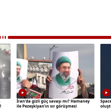
n
İran'da gizli güç savaşı mı? Hamaney
Space
!
ile Pezeşkiyan’ın sır görüşmesi
oluş