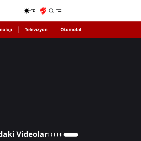
-°C
noloji
Televizyon
Otomobil
daki Videolar