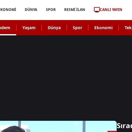
CANLI YAYIN
EKONOMİ
DÜNYA
SPOR
RESMİ İLAN
ndem
Yaşam
Dünya
Spor
Ekonomi
Tek
Sıra