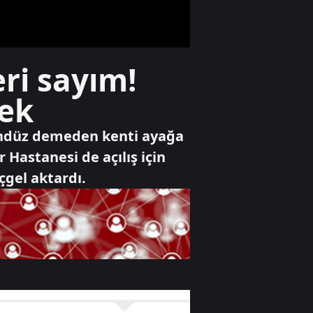
Gündem
ri sayım!
12 maddelik yasa
teklifi Meclis
cek
gündeminde
gündüz demeden kenti ayağa
Ekonomi
Hastanesi de açılış için
Altın fiyatlarında
gel aktardı.
sürpriz savaş
fiyatlaması