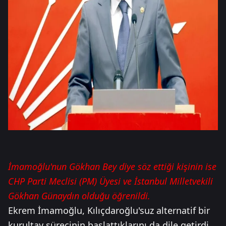
İmamoğlu'nun Gökhan Bey diye söz ettiği kişinin ise
CHP Parti Meclisi (PM) Üyesi ve İstanbul Milletvekili
Gökhan Günaydın olduğu öğrenildi.
Ekrem İmamoğlu, Kılıçdaroğlu'suz alternatif bir
kurultay sürecinin başlattıklarını da dile getirdi.