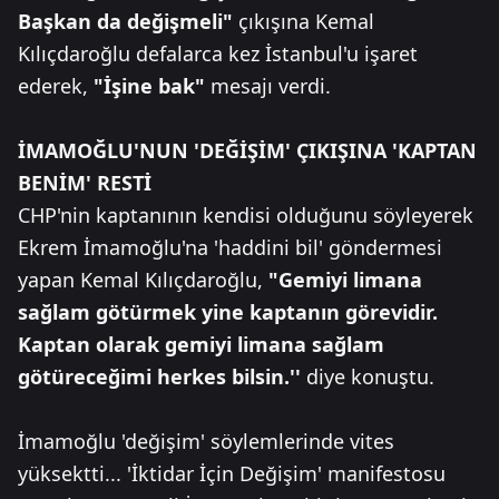
Başkan da değişmeli"
çıkışına Kemal
Kılıçdaroğlu defalarca kez İstanbul'u işaret
ederek,
"İşine bak"
mesajı verdi.
İMAMOĞLU'NUN 'DEĞİŞİM' ÇIKIŞINA 'KAPTAN
BENİM' RESTİ
CHP'nin kaptanının kendisi olduğunu söyleyerek
Ekrem İmamoğlu'na 'haddini bil' göndermesi
yapan Kemal Kılıçdaroğlu,
"Gemiyi limana
sağlam götürmek yine kaptanın görevidir.
Kaptan olarak gemiyi limana sağlam
götüreceğimi herkes bilsin.''
diye konuştu.
İmamoğlu 'değişim' söylemlerinde vites
yüksektti... 'İktidar İçin Değişim' manifestosu