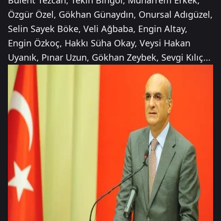
Bülent Tezcan, Tekin Bingöl, Muharrem Erkek,
Özgür Özel, Gökhan Günaydın, Onursal Adıgüzel,
Selin Sayek Böke, Veli Ağbaba, Engin Altay,
Engin Özkoç, Hakkı Süha Okay, Veysi Hakan
Uyanık, Pınar Uzun, Gökhan Zeybek, Sevgi Kılıç...