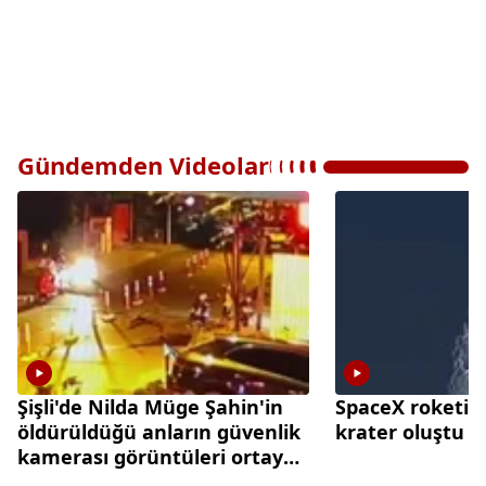
Gündemden Videolar
Şişli'de Nilda Müge Şahin'in
SpaceX roketi A
öldürüldüğü anların güvenlik
krater oluştu
kamerası görüntüleri ortaya
çıktı