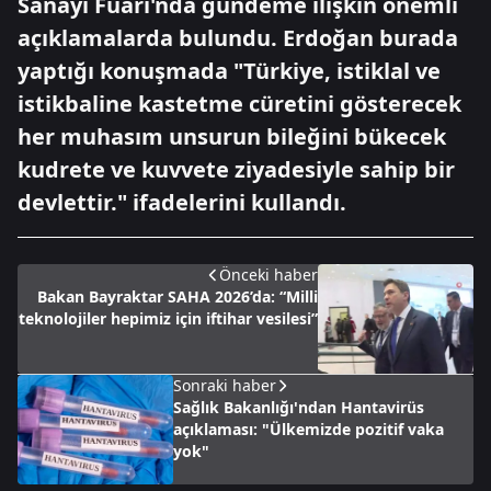
Sanayi Fuarı'nda gündeme ilişkin önemli
açıklamalarda bulundu. Erdoğan burada
yaptığı konuşmada "Türkiye, istiklal ve
istikbaline kastetme cüretini gösterecek
her muhasım unsurun bileğini bükecek
kudrete ve kuvvete ziyadesiyle sahip bir
devlettir." ifadelerini kullandı.
Önceki haber
Bakan Bayraktar SAHA 2026’da: “Milli
teknolojiler hepimiz için iftihar vesilesi”
Sonraki haber
Sağlık Bakanlığı'ndan Hantavirüs
açıklaması: "Ülkemizde pozitif vaka
yok"