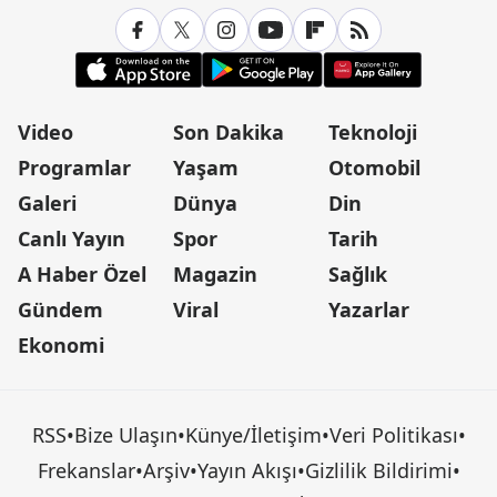
Video
Son Dakika
Teknoloji
Programlar
Yaşam
Otomobil
Galeri
Dünya
Din
Canlı Yayın
Spor
Tarih
A Haber Özel
Magazin
Sağlık
Gündem
Viral
Yazarlar
Ekonomi
RSS
•
Bize Ulaşın
•
Künye/İletişim
•
Veri Politikası
•
Frekanslar
•
Arşiv
•
Yayın Akışı
•
Gizlilik Bildirimi
•