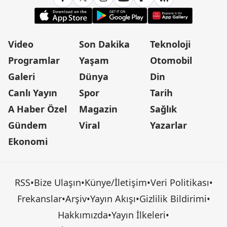
Video
Son Dakika
Teknoloji
Programlar
Yaşam
Otomobil
Galeri
Dünya
Din
Canlı Yayın
Spor
Tarih
A Haber Özel
Magazin
Sağlık
Gündem
Viral
Yazarlar
Ekonomi
RSS
•
Bize Ulaşın
•
Künye/İletişim
•
Veri Politikası
•
Frekanslar
•
Arşiv
•
Yayın Akışı
•
Gizlilik Bildirimi
•
Hakkımızda
•
Yayın İlkeleri
•