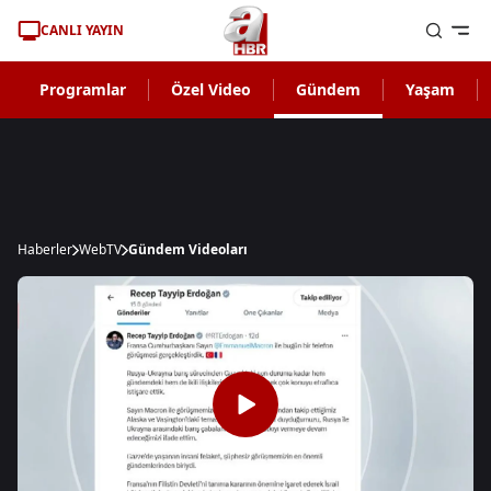
CANLI YAYIN
Programlar
Özel Video
Gündem
Yaşam
Haberler
WebTV
Gündem Videoları