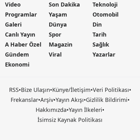
Video
Son Dakika
Teknoloji
Programlar
Yaşam
Otomobil
Galeri
Dünya
Din
Canlı Yayın
Spor
Tarih
A Haber Özel
Magazin
Sağlık
Gündem
Viral
Yazarlar
Ekonomi
RSS
•
Bize Ulaşın
•
Künye/İletişim
•
Veri Politikası
•
Frekanslar
•
Arşiv
•
Yayın Akışı
•
Gizlilik Bildirimi
•
Hakkımızda
•
Yayın İlkeleri
•
İsimsiz Kaynak Politikası