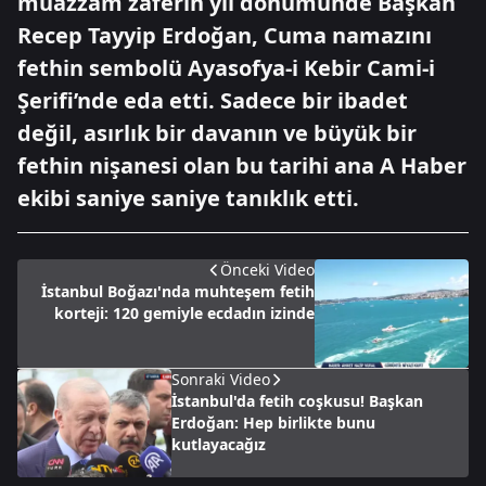
muazzam zaferin yıl dönümünde Başkan
Recep Tayyip Erdoğan, Cuma namazını
fethin sembolü Ayasofya-i Kebir Cami-i
Şerifi’nde eda etti. Sadece bir ibadet
değil, asırlık bir davanın ve büyük bir
fethin nişanesi olan bu tarihi ana A Haber
ekibi saniye saniye tanıklık etti.
Önceki Video
İstanbul Boğazı'nda muhteşem fetih
korteji: 120 gemiyle ecdadın izinde
Sonraki Video
İstanbul'da fetih coşkusu! Başkan
Erdoğan: Hep birlikte bunu
kutlayacağız