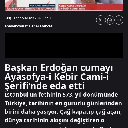
Giriş Tarihi:
29 Mayıs 2026 14:52
ahaber.com.tr Haber Merkezi
Başkan Erdoğan cumayı
Ayasofya-i Kebir Cami-i
Şerifi’nde eda etti
İstanbul’un fethinin 573. yıl dönümünde
Türkiye, tarihinin en gururlu günlerinden
birini daha yaşıyor. Çağ kapatıp çağ açan,
dünya tarihinin akışını değiştiren o