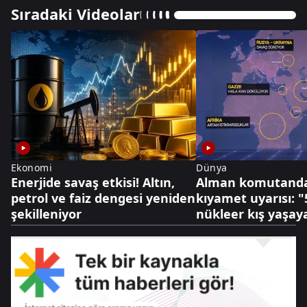
Sıradaki Videolar
Ekonomi
Dünya
Enerjide savaş etkisi! Altın,
Alman komutanda
petrol ve faiz dengesi yeniden
kıyamet uyarısı: "5
şekilleniyor
nükleer kış yaşaya