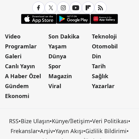
Video
Son Dakika
Teknoloji
Programlar
Yaşam
Otomobil
Galeri
Dünya
Din
Canlı Yayın
Spor
Tarih
A Haber Özel
Magazin
Sağlık
Gündem
Viral
Yazarlar
Ekonomi
RSS
•
Bize Ulaşın
•
Künye/İletişim
•
Veri Politikası
•
Frekanslar
•
Arşiv
•
Yayın Akışı
•
Gizlilik Bildirimi
•