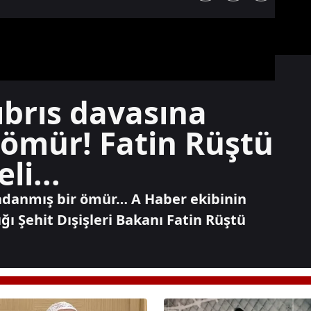
ıbrıs davasına
 ömür! Fatin Rüştü
li...
 adanmış bir ömür… A Haber ekibinin
ığı Şehit Dışişleri Bakanı Fatin Rüştü