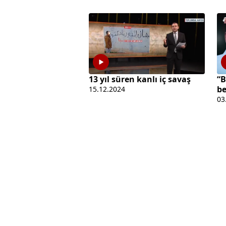
13 yıl süren kanlı iç savaş
“B
be
15.12.2024
03