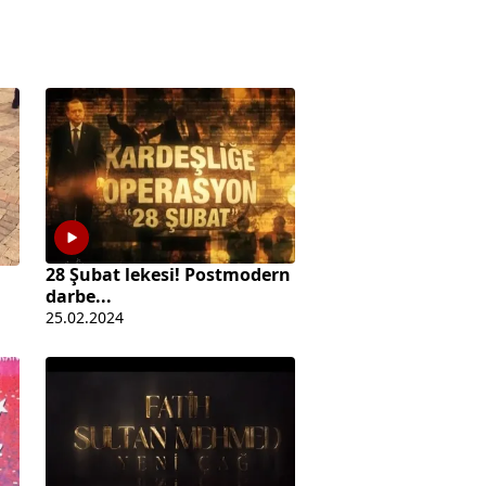
28 Şubat lekesi! Postmodern
darbe...
25.02.2024