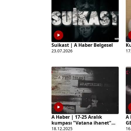
Suikast | A Haber Belgesel
Ku
23.07.2026
17
A Haber | 17-25 Aralık
A 
kumpası "Vatana ihanet"
GE
belgeseli
18.12.2025
16