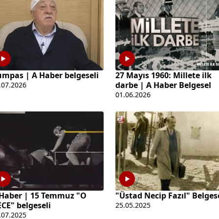
mpas | A Haber belgeseli
27 Mayıs 1960: Millete ilk
darbe | A Haber Belgesel
.07.2026
01.06.2026
"Üstad Necip Fazıl" Belges
Haber | 15 Temmuz "O
CE" belgeseli
25.05.2025
.07.2025