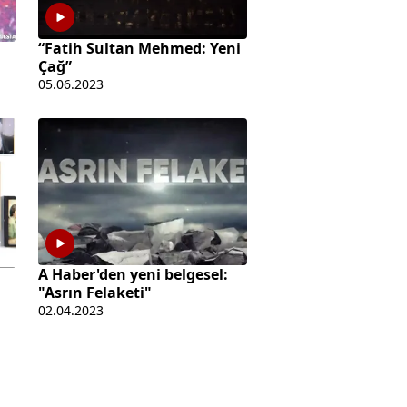
“Fatih Sultan Mehmed: Yeni
Çağ”
05.06.2023
A Haber'den yeni belgesel:
"Asrın Felaketi"
02.04.2023