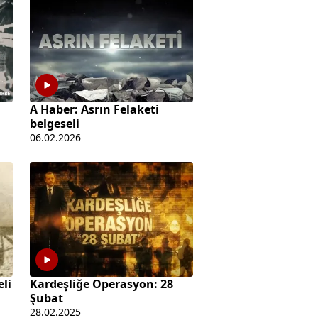
A Haber: Asrın Felaketi
belgeseli
06.02.2026
eli
Kardeşliğe Operasyon: 28
Şubat
28.02.2025