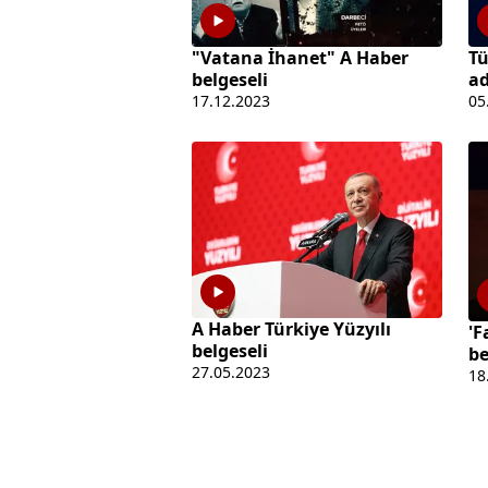
"Vatana İhanet" A Haber
Tü
belgeseli
ad
17.12.2023
05
A Haber Türkiye Yüzyılı
'F
belgeseli
be
27.05.2023
18