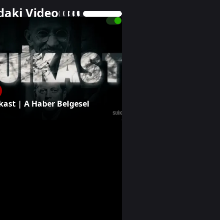
daki Video
 videoyu oynat
kast | A Haber Belgesel