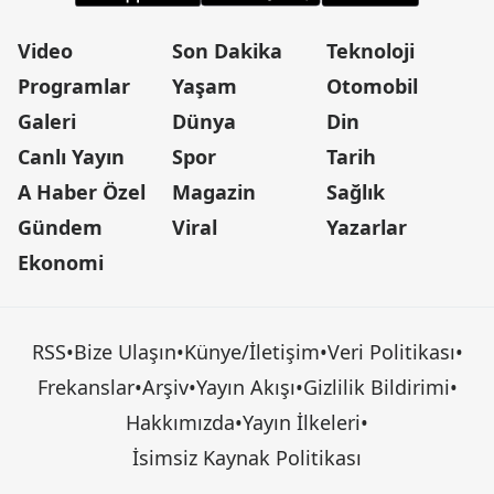
Video
Son Dakika
Teknoloji
Programlar
Yaşam
Otomobil
Galeri
Dünya
Din
Canlı Yayın
Spor
Tarih
A Haber Özel
Magazin
Sağlık
Gündem
Viral
Yazarlar
Ekonomi
RSS
•
Bize Ulaşın
•
Künye/İletişim
•
Veri Politikası
•
Frekanslar
•
Arşiv
•
Yayın Akışı
•
Gizlilik Bildirimi
•
Hakkımızda
•
Yayın İlkeleri
•
İsimsiz Kaynak Politikası