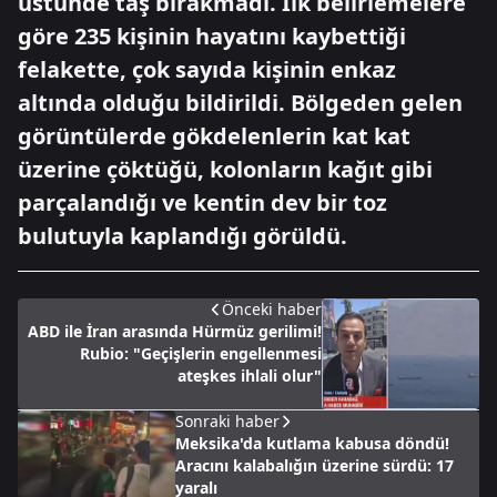
üstünde taş bırakmadı. İlk belirlemelere
göre 235 kişinin hayatını kaybettiği
felakette, çok sayıda kişinin enkaz
altında olduğu bildirildi. Bölgeden gelen
görüntülerde gökdelenlerin kat kat
üzerine çöktüğü, kolonların kağıt gibi
parçalandığı ve kentin dev bir toz
bulutuyla kaplandığı görüldü.
Önceki haber
ABD ile İran arasında Hürmüz gerilimi!
Rubio: "Geçişlerin engellenmesi
ateşkes ihlali olur"
Sonraki haber
Meksika'da kutlama kabusa döndü!
Aracını kalabalığın üzerine sürdü: 17
yaralı