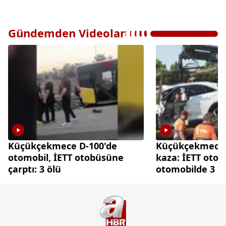
Gündemden Videolar
Küçükçekmece D-100'de
Küçükçekmece D
otomobil, İETT otobüsüne
kaza: İETT oto
çarptı: 3 ölü
otomobilde 3 ö