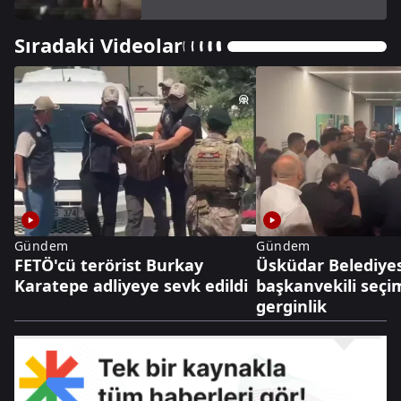
Sıradaki Videolar
Gündem
Gündem
FETÖ'cü terörist Burkay
Üsküdar Belediyes
Karatepe adliyeye sevk edildi
başkanvekili seçi
gerginlik