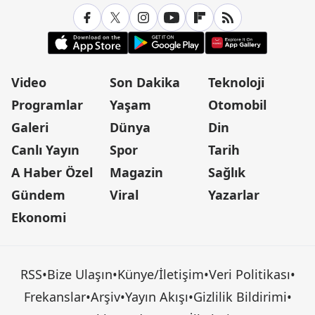
Video
Son Dakika
Teknoloji
Programlar
Yaşam
Otomobil
Galeri
Dünya
Din
Canlı Yayın
Spor
Tarih
A Haber Özel
Magazin
Sağlık
Gündem
Viral
Yazarlar
Ekonomi
RSS
•
Bize Ulaşın
•
Künye/İletişim
•
Veri Politikası
•
Frekanslar
•
Arşiv
•
Yayın Akışı
•
Gizlilik Bildirimi
•