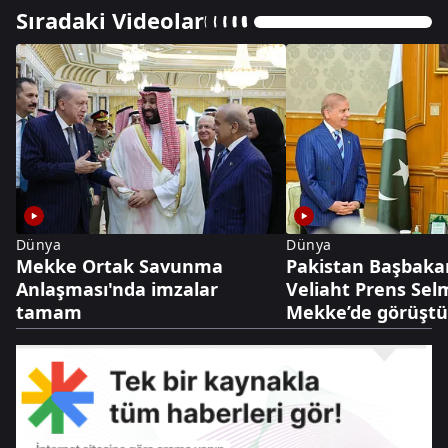
Sıradaki Videolar
Dünya
Dünya
Mekke Ortak Savunma
Pakistan Başbakanı
Anlaşması'nda imzalar
Veliaht Prens Se
tamam
Mekke’de görüşt