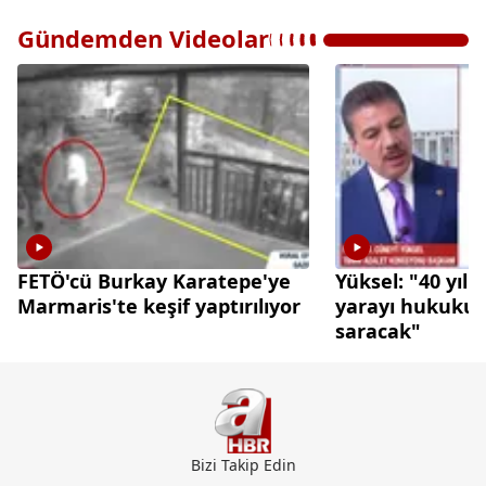
Gündemden Videolar
FETÖ'cü Burkay Karatepe'ye
Yüksel: "40 yıl
Marmaris'te keşif yaptırılıyor
yarayı hukukun ş
saracak"
Bizi Takip Edin