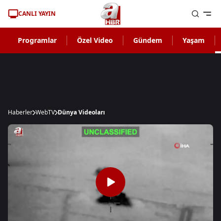
CANLI YAYIN
Programlar
Özel Video
Gündem
Yaşam
Haberler
WebTV
Dünya Videoları