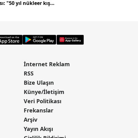
sı: "50 yıl nükleer kış
Türkiye'ye çevrildi
abiliriz"
İnternet Reklam
RSS
Bize Ulaşın
Künye/İletişim
Veri Politikası
Frekanslar
Arşiv
Yayın Akışı
Gizlilik Bildirimi