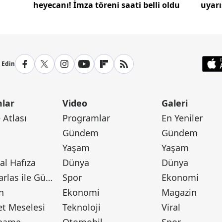
heyecanı! İmza töreni saati belli oldu
uyarı
yaşay
p Edin
lar
Video
Galeri
Atlası
Programlar
En Yeniler
Gündem
Gündem
Yaşam
Yaşam
l Hafıza
Dünya
Dünya
Canan Barlas ile Gündem
Spor
Ekonomi
n
Ekonomi
Magazin
t Meselesi
Teknoloji
Viral
tname
Otomobil
Spor