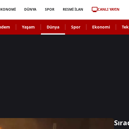
CANLI YAYIN
EKONOMİ
DÜNYA
SPOR
RESMİ İLAN
ndem
Yaşam
Dünya
Spor
Ekonomi
Tek
Sıra