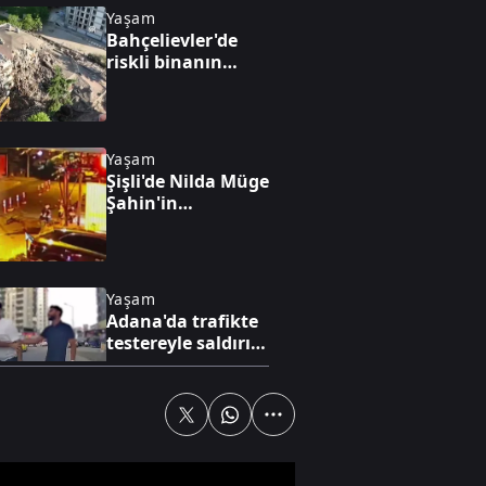
Yaşam
Bahçelievler'de
riskli binanın
kontrollü
yıkımına başlandı
Yaşam
Şişli'de Nilda Müge
Şahin'in
öldürüldüğü
anların güvenlik
kamerası
görüntüleri ortaya
Yaşam
çıktı
Adana'da trafikte
testereyle saldırı
anı kamerada
Gündem
FETÖ'cü: "Hedef
Cumhurbaşkanını