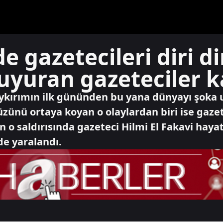
de gazetecileri diri di
uyuran gazeteciler ka
soykırımın ilk gününden bu yana dünyayı şoka 
zünü ortaya koyan o olaylardan biri ise gazete
 o saldırısında gazeteci Hilmi El Fakavi hayatı
lde yaralandı.