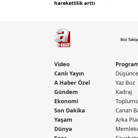
hareketlilik arttı
Bizi Taki
Video
Program
Canlı Yayın
Düşünce 
A Haber Özel
Yaz Boz
Gündem
Kadraj
Ekonomi
Toplumsa
Son Dakika
Yaşam
Arka Pla
Dünya
Memleke
Spor
Seyaha