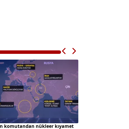
n komutandan nükleer kıyamet
Avrupa'da zeytin ü