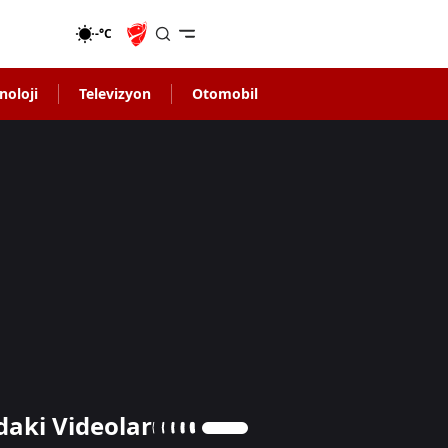
-°C
noloji
Televizyon
Otomobil
daki Videolar