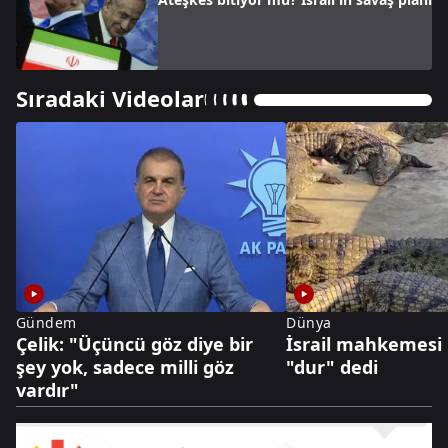
Sıradaki Videolar
Gündem
Dünya
Çelik: "Üçüncü göz diye bir
İsrail mahkemesi 
şey yok, sadece milli göz
"dur" dedi
vardır"