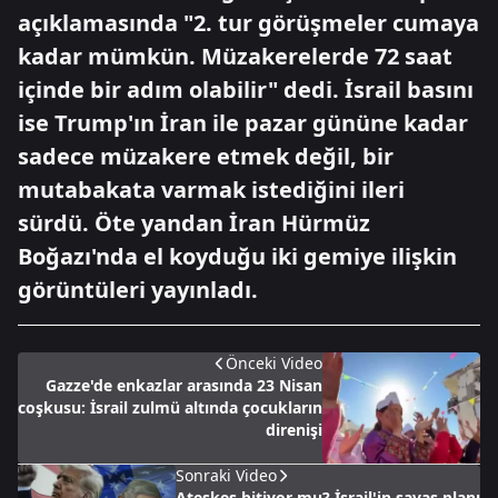
açıklamasında "2. tur görüşmeler cumaya
kadar mümkün. Müzakerelerde 72 saat
içinde bir adım olabilir" dedi. İsrail basını
ise Trump'ın İran ile pazar gününe kadar
sadece müzakere etmek değil, bir
mutabakata varmak istediğini ileri
sürdü. Öte yandan İran Hürmüz
Boğazı'nda el koyduğu iki gemiye ilişkin
görüntüleri yayınladı.
Önceki Video
Gazze'de enkazlar arasında 23 Nisan
coşkusu: İsrail zulmü altında çocukların
direnişi
Sonraki Video
Ateşkes bitiyor mu? İsrail'in savaş planı