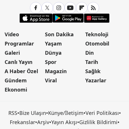
Video
Son Dakika
Teknoloji
Programlar
Yaşam
Otomobil
Galeri
Dünya
Din
Canlı Yayın
Spor
Tarih
A Haber Özel
Magazin
Sağlık
Gündem
Viral
Yazarlar
Ekonomi
RSS
•
Bize Ulaşın
•
Künye/İletişim
•
Veri Politikası
•
Frekanslar
•
Arşiv
•
Yayın Akışı
•
Gizlilik Bildirimi
•