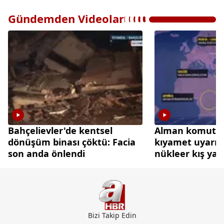
Gündemden Videolar
Bahçelievler'de kentsel
Alman komutan
dönüşüm binası çöktü: Facia
kıyamet uyarısı:
son anda önlendi
nükleer kış yaşa
Bizi Takip Edin