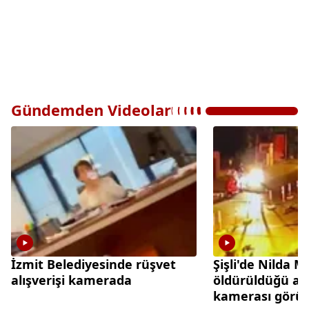
Gündemden Videolar
İzmit Belediyesinde rüşvet
Şişli'de Nilda 
alışverişi kamerada
öldürüldüğü an
kamerası görün