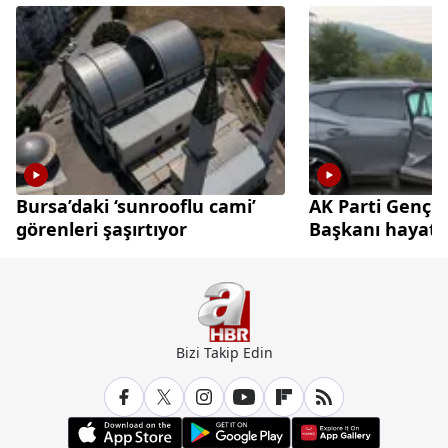
Bursa’daki ‘sunrooflu cami’
AK Parti Gençl
görenleri şaşırtıyor
Başkanı hayatın
Bizi Takip Edin