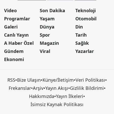
Video
Son Dakika
Teknoloji
Programlar
Yaşam
Otomobil
Galeri
Dünya
Din
Canlı Yayın
Spor
Tarih
A Haber Özel
Magazin
Sağlık
Gündem
Viral
Yazarlar
Ekonomi
RSS
•
Bize Ulaşın
•
Künye/İletişim
•
Veri Politikası
•
Frekanslar
•
Arşiv
•
Yayın Akışı
•
Gizlilik Bildirimi
•
Hakkımızda
•
Yayın İlkeleri
•
İsimsiz Kaynak Politikası