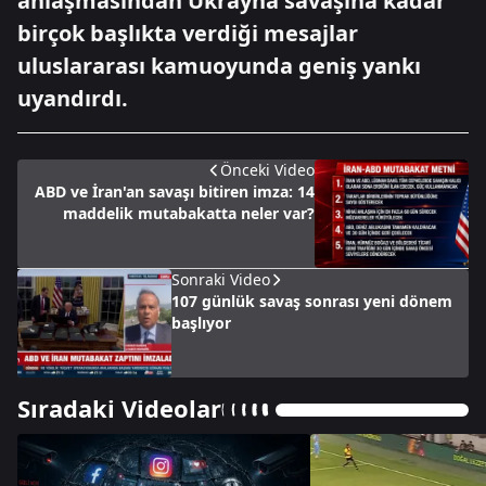
anlaşmasından Ukrayna savaşına kadar
birçok başlıkta verdiği mesajlar
uluslararası kamuoyunda geniş yankı
uyandırdı.
Önceki Video
ABD ve İran'an savaşı bitiren imza: 14
maddelik mutabakatta neler var?
Sonraki Video
107 günlük savaş sonrası yeni dönem
başlıyor
Sıradaki Videolar