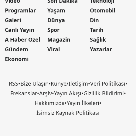
Video
Son Dakika
Teknoloji
Programlar
Yaşam
Otomobil
Galeri
Dünya
Din
Canlı Yayın
Spor
Tarih
A Haber Özel
Magazin
Sağlık
Gündem
Viral
Yazarlar
Ekonomi
RSS
•
Bize Ulaşın
•
Künye/İletişim
•
Veri Politikası
•
Frekanslar
•
Arşiv
•
Yayın Akışı
•
Gizlilik Bildirimi
•
Hakkımızda
•
Yayın İlkeleri
•
İsimsiz Kaynak Politikası