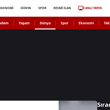
CANLI YAYIN
EKONOMİ
DÜNYA
SPOR
RESMİ İLAN
ndem
Yaşam
Dünya
Spor
Ekonomi
Tek
Sıra