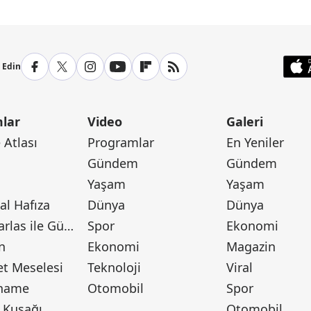
p Edin
lar
Video
Galeri
Atlası
Programlar
En Yeniler
Gündem
Gündem
Yaşam
Yaşam
l Hafıza
Dünya
Dünya
Canan Barlas ile Gündem
Spor
Ekonomi
n
Ekonomi
Magazin
t Meselesi
Teknoloji
Viral
tname
Otomobil
Spor
 Kuşağı
Otomobil