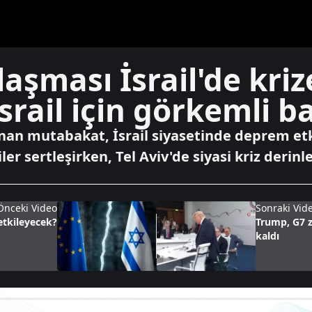
şması İsrail'de krize
rail için görkemli ba
anan mutabakat, İsrail siyasetinde deprem etk
er sertleşirken, Tel Aviv'de siyasi kriz derinle
Önceki Video
Sonraki Vid
l etkileyecek?
Trump, G7 z
kaldı