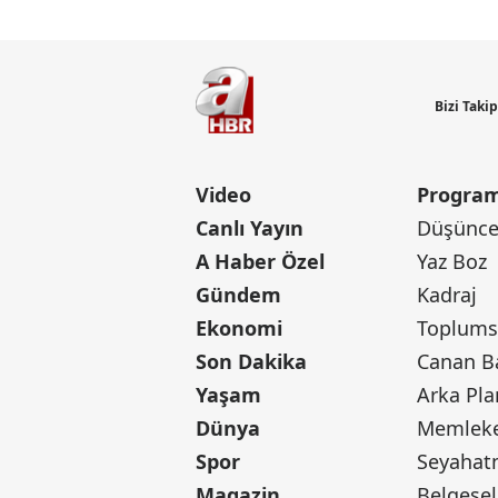
Bizi Taki
Video
Program
Canlı Yayın
Düşünce 
A Haber Özel
Yaz Boz
Gündem
Kadraj
Ekonomi
Toplumsa
Son Dakika
Yaşam
Arka Pla
Dünya
Memleke
Spor
Seyaha
Magazin
Belgesel