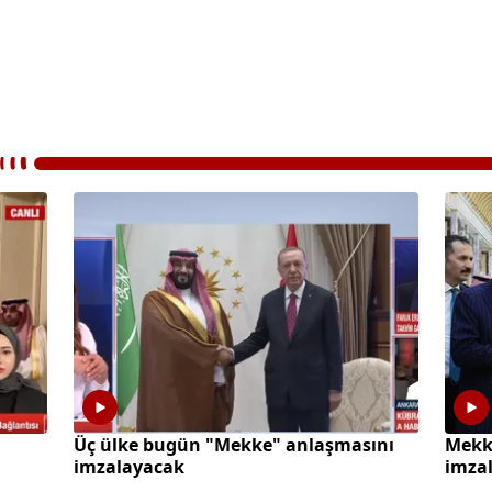
Üç ülke bugün "Mekke" anlaşmasını
Mekk
imzalayacak
imza