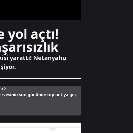
caretta ateşte can
verdi
Spor
 yol açtı!
Trabzonlu
teyzenin Salah
şarısızlık
tepkisi gündem
oldu
isi yarattı! Netanyahu
Yaşam
şiyor.
Ümraniye’de 3
katlı binanın
balkonu çöktü
eo
irvesinin son gününde toplantıya geç