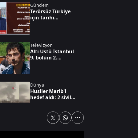
Gündem
Terörsüz Türkiye
için tarihi
mutabakat! Efkan
Ala: “Bizim
üçüncü bir göze
ihtiyacımız yok,
Televizyon
sorunlarımızı
Altı Üstü İstanbul
kendimiz çözeriz”
9. bölüm 2.
fragmanı
Dünya
Husiler Marib'i
hedef aldı: 2 sivil
hayatını kaybetti
Yaşam
Denize ulaşmaya
çalışan yavru