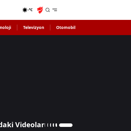
-°C
noloji
Televizyon
Otomobil
daki Videolar