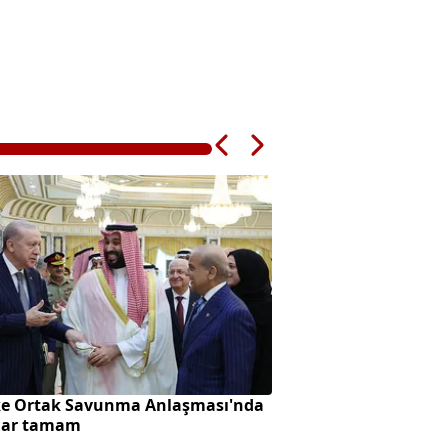
e Ortak Savunma Anlaşması'nda
12 maddelik yasa te
lar tamam
gündeminde