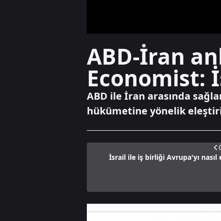
ABD-İran anla
Economist: İs
ABD ile İran arasında sağl
hükümetine yönelik eleştiril
İsrail ile iş birliği Avrupa'yı nası