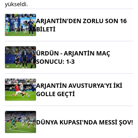
yükseldi.
ARJANTİN'DEN ZORLU SON 16
BİLETİ
ÜRDÜN - ARJANTİN MAÇ
SONUCU: 1-3
ARJANTİN AVUSTURYA'YI İKİ
GOLLE GEÇTİ
DÜNYA KUPASI'NDA MESSİ ŞOV!