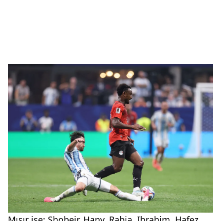
Mısır ise; Shobeir, Hany, Rabia, Ibrahim, Hafez,