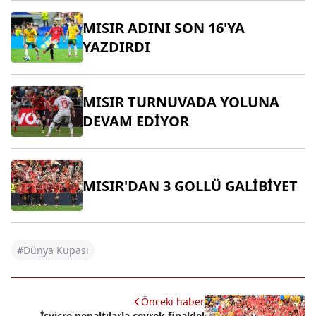
MISIR ADINI SON 16'YA
YAZDIRDI
MISIR TURNUVADA YOLUNA
DEVAM EDİYOR
MISIR'DAN 3 GOLLÜ GALİBİYET
#Dünya Kupası
Önceki haber
İsviçre penaltılarla çeyrek finalde!