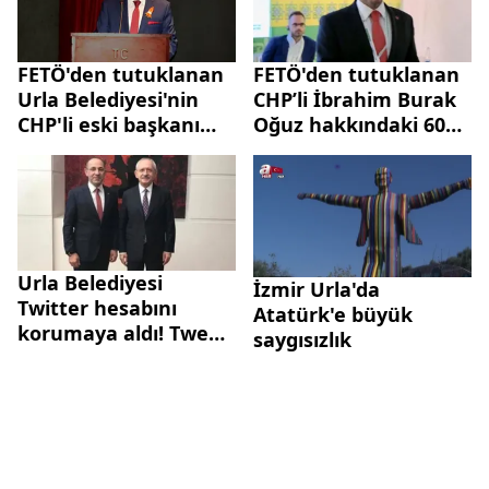
FETÖ'den tutuklanan
FETÖ'den tutuklanan
Urla Belediyesi'nin
CHP’li İbrahim Burak
CHP'li eski başkanı
Oğuz hakkındaki 60
İbrahim Burak
sayfalık iddianamede
Oğuz'un hakim
şok detaylar
karşısında
Urla Belediyesi
İzmir Urla'da
Twitter hesabını
Atatürk'e büyük
korumaya aldı! Tweet
saygısızlık
silme operasyonu
mu?