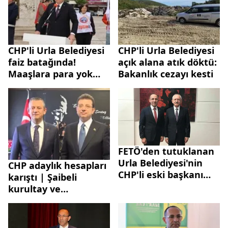
CHP'li Urla Belediyesi
CHP'li Urla Belediyesi
faiz batağında!
açık alana atık döktü:
Maaşlara para yok
Bakanlık cezayı kesti
kaynaklar faize
gidiyor
FETÖ'den tutuklanan
Urla Belediyesi'nin
CHP adaylık hesapları
CHP'li eski başkanı
karıştı | Şaibeli
İbrahim Burak
kurultay ve
Oğuz'un hakim
belediyeler patlayan
karşısında - Video
krizler