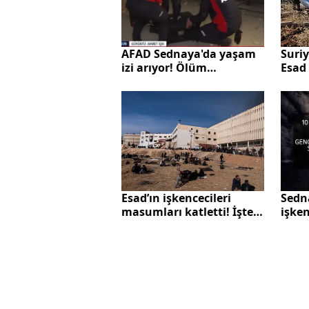
Suriy
AFAD Sednaya'da yaşam
Esad 
izi arıyor! Ölüm
izler
merkezinde can arayışı A
meza
Haber'de
Esad’ın işkencecileri
Sedna
masumları katletti! İşte o
işke
katiller listesi…
Mahk
dond