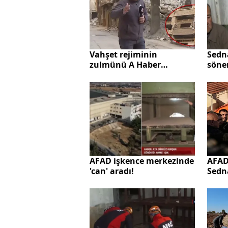
Vahşet rejiminin
Sedn
zulmünü A Haber
söne
görüntüledi! Yermük
Çocu
Mülteci Kampı'nda
bir m
insanlık dramı | "200 kişi
açlıktan öldü"
AFAD
AFAD işkence merkezinde
Sedn
'can' aradı!
açıkl
tespi