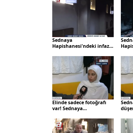
işken
saldır
Sednaya
Sedn
Hapishanesi'ndeki infaz
Hapi
odası!
odala
Elinde sadece fotoğrafı
Sedn
var! Sednaya
düşe
Hapishanesi'ne düşen
istiy
babasını bulmak istiyor
fotoğ