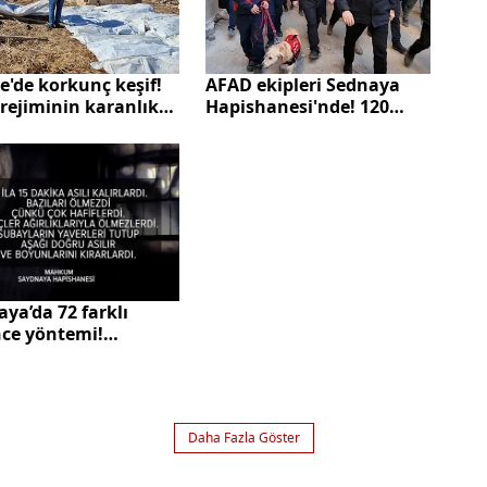
e'de korkunç keşif!
AFAD ekipleri Sednaya
rejiminin karanlık
Hapishanesi'nde! 120
i: 12'den fazla toplu
personel aramaya
r bulundu
başladı
ya’da 72 farklı
nce yöntemi!
umların kan
uran ifadeleri
Daha Fazla Göster