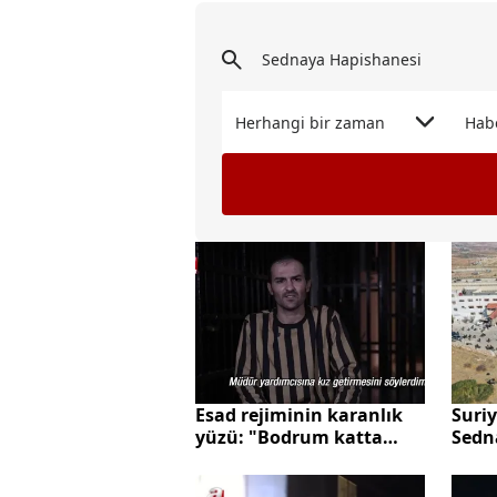
Herhangi bir zaman
Hab
Esad rejiminin karanlık
Suriy
yüzü: "Bodrum katta
Sedn
onlara ne yapıldığını
gardi
bilmiyorduk"
yayın