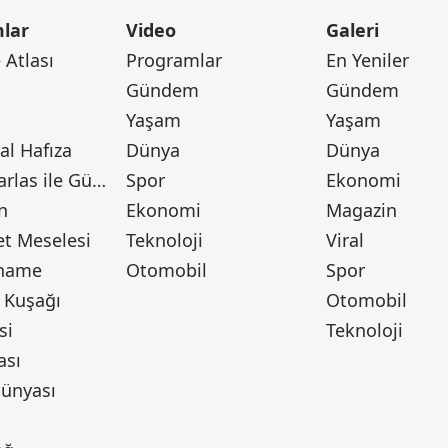
lar
Video
Galeri
Atlası
Programlar
En Yeniler
Gündem
Gündem
Yaşam
Yaşam
l Hafıza
Dünya
Dünya
Canan Barlas ile Gündem
Spor
Ekonomi
n
Ekonomi
Magazin
t Meselesi
Teknoloji
Viral
tname
Otomobil
Spor
 Kuşağı
Otomobil
si
Teknoloji
ası
ünyası
ı