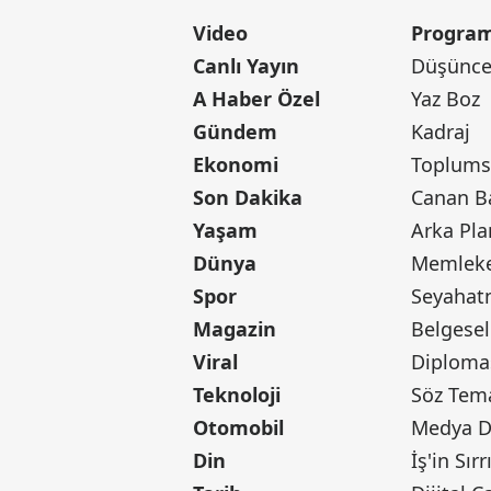
Video
Program
Canlı Yayın
Düşünce 
A Haber Özel
Yaz Boz
Gündem
Kadraj
Ekonomi
Toplumsa
Son Dakika
Yaşam
Arka Pla
Dünya
Memleke
Spor
Seyaha
Magazin
Belgesel
Viral
Diploma
Teknoloji
Söz Tem
Otomobil
Medya D
Din
İş'in Sırr