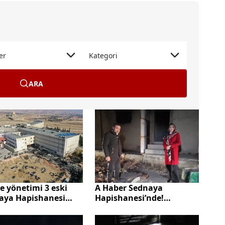
er
Kategori
ARA
A Haber Sednaya
e yönetimi 3 eski
Hapishanesi’nde!
aya Hapishanesi
Duvarlar kaybolan insan
yanının itiraflarını
izleriyle dolu
ladı! Toplu infazlar,