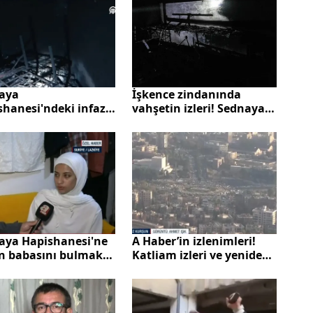
celer ve cinsel
ılar...
aya
İşkence zindanında
shanesi'ndeki infaz
vahşetin izleri! Sednaya
rı ortaya çıktı
Hapishanesi'ndeki infaz
odaları ortaya çıktı
aya Hapishanesi'ne
A Haber’in izlenimleri!
n babasını bulmak
Katliam izleri ve yeniden
or! Elinde sadece
doğus
rafı var...