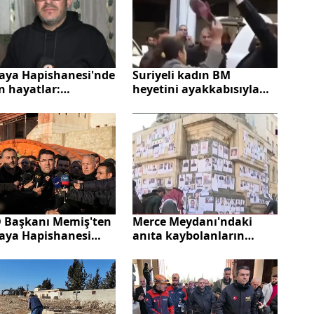
aya Hapishanesi'nde
Suriyeli kadın BM
n hayatlar:
heyetini ayakkabısıyla
ğumun en azından
kovaladı
ezarı olsun!
 Başkanı Memiş'ten
Merce Meydanı'ndaki
aya Hapishanesi
anıta kaybolanların
aması! "Asit tankları
fotoğrafları asıldı
t edildi"