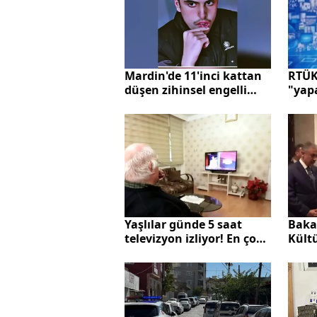
RTÜK 
Mardin'de 11'inci kattan
"yapa
düşen zihinsel engelli
dene
Murat, öldü
Yaşlılar günde 5 saat
Baka
televizyon izliyor! En çok
Kültü
izlenen içerik haberler
sergi
oldu