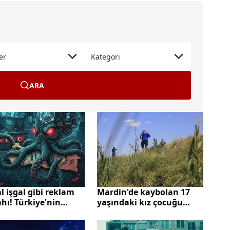
er
Kategori
ARA
al işgal gibi reklam
Mardin'de kaybolan 17
hı! Türkiye'nin
yaşındaki kız çocuğu
erini istihbarat
Şanlıurfa'da bulundu
slerine satıyorlar