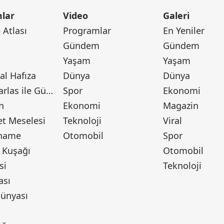
lar
Video
Galeri
Atlası
Programlar
En Yeniler
Gündem
Gündem
Yaşam
Yaşam
l Hafıza
Dünya
Dünya
Canan Barlas ile Gündem
Spor
Ekonomi
n
Ekonomi
Magazin
t Meselesi
Teknoloji
Viral
tname
Otomobil
Spor
 Kuşağı
Otomobil
si
Teknoloji
ası
ünyası
ı