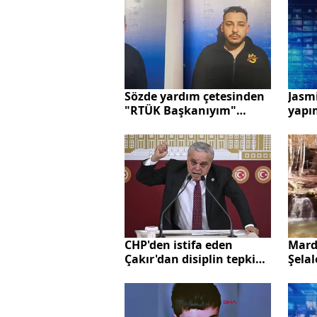
Sözde yardım çetesinden
Jasmi
"RTÜK Başkanıyım"
yapı
yalanıyla vurgun! 2
idari
tutuklama
CHP'den istifa eden
Mard
Çakır'dan disiplin tepkisi:
Şela
Hesap soracağım
güzel