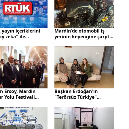
yayın içeriklerini
Mardin'de otomobil iş
y zeka" ile
yerinin kepengine çarptı:
tleyecek
4 yaralı
Başkan Erdoğan'ın
n Ersoy, Mardin
"Terörsüz Türkiye"
r Yolu Festivali
mektubu Mardin'deki
lerini gezdi
şehit ailelerine ulaştı