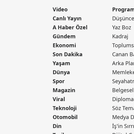
Video
Program
Canlı Yayın
Düşünce 
A Haber Özel
Yaz Boz
Gündem
Kadraj
Ekonomi
Toplumsa
Son Dakika
Yaşam
Arka Pla
Dünya
Memleke
Spor
Seyaha
Magazin
Belgesel
Viral
Diploma
Teknoloji
Söz Tem
Otomobil
Medya D
Din
İş'in Sırr