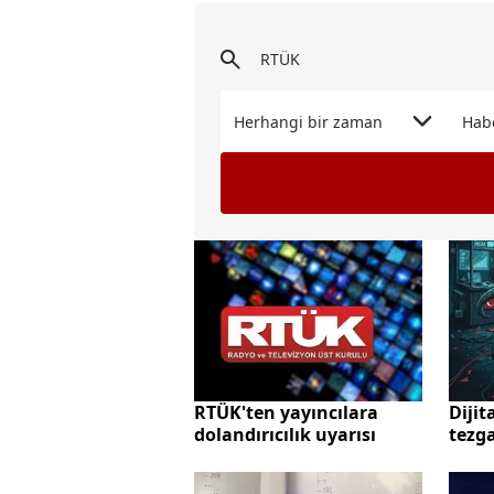
Herhangi bir zaman
Hab
RTÜK'ten yayıncılara
Dijit
dolandırıcılık uyarısı
tezga
veril
servi