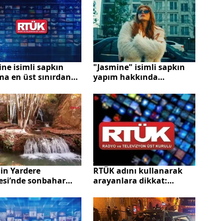
ne isimli sapkın
"Jasmine" isimli sapkın
ma en üst sınırdan
yapım hakkında
 para cezası
inceleme: RTÜK duyurdu
in Yardere
RTÜK adını kullanarak
lesi’nde sonbahar
arayanlara dikkat:
liği
Dolandırıcılık girişimi