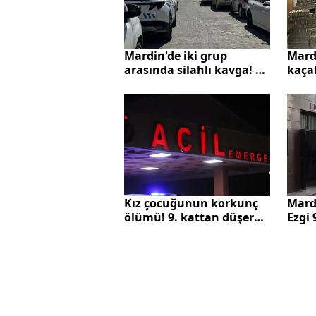
Mardin'de iki grup
Mard
arasında silahlı kavga! 1
kaçak
ölü, 6 yarılı
Kız çocuğunun korkunç
Mard
ölümü! 9. kattan düşerek
Ezgi 
yaşamını yitirdi
hayat