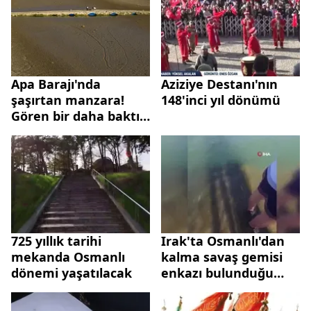
Apa Barajı'nda
Aziziye Destanı'nın
şaşırtan manzara!
148'inci yıl dönümü
Gören bir daha baktı |
Osmanlı dönemine ait
tam 600 yıllık
725 yıllık tarihi
Irak'ta Osmanlı'dan
mekanda Osmanlı
kalma savaş gemisi
dönemi yaşatılacak
enkazı bulunduğu
iddiası