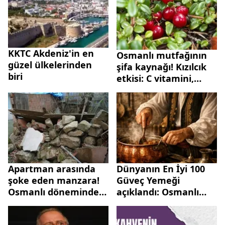
KKTC Akdeniz'in en
Osmanlı mutfağının
güzel ülkelerinden
şifa kaynağı! Kızılcık
biri
etkisi: C vitamini,
antioksidan zengini
Apartman arasında
Dünyanın En İyi 100
şoke eden manzara!
Güveç Yemeği
Osmanlı döneminden
açıklandı: Osmanlı
kalma: Yok olma
mutfağının efsane
tehlikesi ile karı
lezzeti ilk 10’da