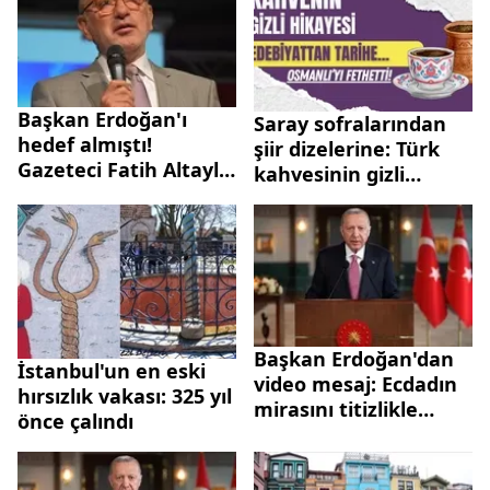
karşıya
Başkan Erdoğan'ı
Saray sofralarından
hedef almıştı!
şiir dizelerine: Türk
Gazeteci Fatih Altaylı
kahvesinin gizli
hakkında gerekçeli
kalmış hikayesi
karar açıklandı |
"Düşünce özgürlüğü
değil tehdit"
Başkan Erdoğan'dan
İstanbul'un en eski
video mesaj: Ecdadın
hırsızlık vakası: 325 yıl
mirasını titizlikle
önce çalındı
koruyoruz