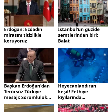
Erdoğan: Ecdadın
İstanbul'un güzide
mirasını titizlikle
semtlerinden biri:
koruyoruz
Balat
Başkan Erdoğan'dan
Heyecanlandıran
Terörsüz Türkiye
keşif! Fethiye
mesajı: Sorumluluk
kıyılarında...
milletvekillerinin
omuzlarında