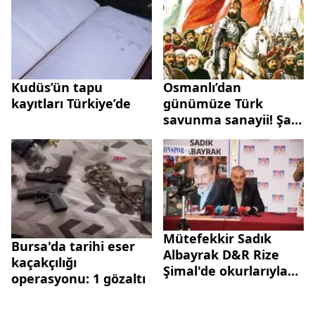
Kudüs’ün tapu
Osmanlı’dan
kayıtları Türkiye’de
günümüze Türk
savunma sanayii! Şahi
topunun sesiyle
başlayan yolculuk |
ANALİZ
Mütefekkir Sadık
Bursa'da tarihi eser
Albayrak D&R Rize
kaçakçılığı
Şimal'de okurlarıyla
operasyonu: 1 gözaltı
buluşacak