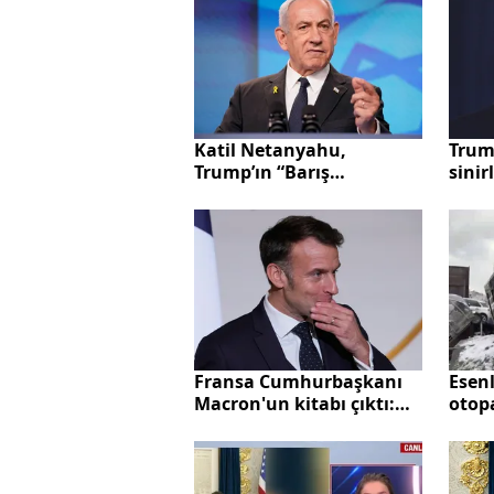
Katil Netanyahu,
Trum
Trump’ın “Barış
sinir
Kurulu”na katılmayı
Frans
kabul etti
Fransa Cumhurbaşkanı
Esenl
Macron'un kitabı çıktı:
otopa
Bir grup erkek tarafından
yönetiliyormuş