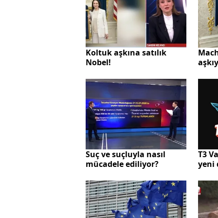
Koltuk aşkına satılık
Mach
Nobel!
aşkı
verdi
andı
Suç ve suçluyla nasıl
T3 Va
mücadele ediliyor?
yeni 
Araş
Prog
başl