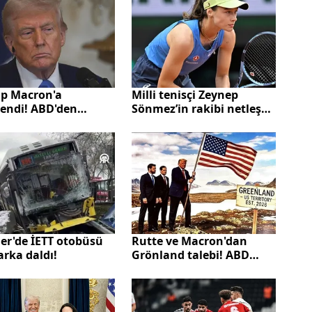
p Macron'a
Milli tenisçi Zeynep
lendi! ABD'den
Sönmez’in rakibi netleşti!
a'ya ek vergi tehdidi
Kritik mücadele 21
Ocak’ta oynanacak
er'de İETT otobüsü
Rutte ve Macron'dan
rka daldı!
Grönland talebi! ABD
Başkanı özel mesajları
paylaştı