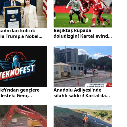
Beşiktaş kupada
ado'dan koltuk
doludizgin! Kartal evinde
yla Trump'a Nobel
3 puanı 3 golle aldı
: Çok duygusal bir
kfı’ndan gençlere
Anadolu Adliyesi'nde
destek: Genç
silahlı saldırı! Kartal'da
tırmacı Destek
savcı, kadın hakimi
ramı başvuruları
silahla yaraladı
adı