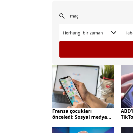
Herhangi bir zaman
Hab
Fransa çocukları
ABD'l
önceledi: Sosyal medyaya
TikTo
15 yaş altı yasağı