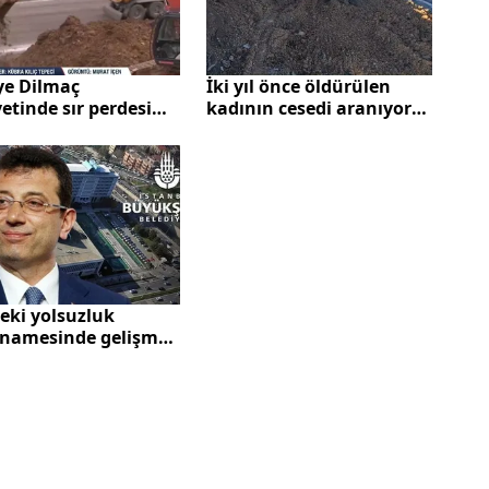
ye Dilmaç
İki yıl önce öldürülen
etinde sır perdesi
kadının cesedi aranıyor!
ndı! Boşandığı eşi
Nuriye Dilmaç nasıl
l tuzak kurdu?
öldürüldü?
eki yolsuzluk
anamesinde gelişme:
sanıkların adli
rol kararında
iklik