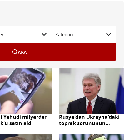
er
Kategori
ARA
i Yahudi milyarder
Rusya'dan Ukrayna'daki
k'u satın aldı
toprak sorununun
çözümüne vurgu