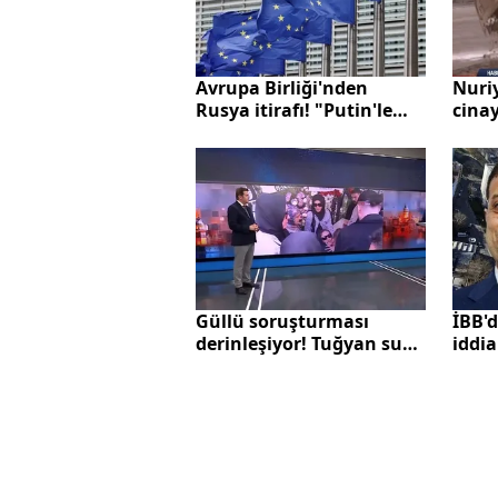
Avrupa Birliği'nden
Nuri
Rusya itirafı! "Putin'le
cinay
görüşmek zorunda
arala
kalacağız"
nası
Güllü soruşturması
İBB'd
derinleşiyor! Tuğyan suçu
iddi
annesinin üzerine mi
Bazı 
attı?
kont
değiş