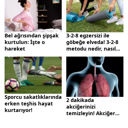
Bel ağrısından şipşak
3-2-8 egzersizi ile
kurtulun: İşte o
göbeğe elveda! 3-2-8
hareket
metodu nedir, nasıl
yapılır?
Sporcu sakatlıklarında
2 dakikada
erken teşhis hayat
akciğerinizi
kurtarıyor!
temizleyin! Akciğer
egzersizi nasıl yapılır?