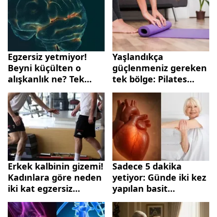
Egzersiz yetmiyor!
Yaşlandıkça
Beyni küçülten o
güçlenmeniz gereken
alışkanlık ne? Tek
tek bölge: Pilates
çözüm…
eğitmeninden üç
etkili egzersiz
Erkek kalbinin gizemi!
Sadece 5 dakika
Kadınlara göre neden
yetiyor: Günde iki kez
iki kat egzersiz
yapılan basit
yapmaları gerekiyor?
egzersizler kalp riskini
azaltıyor