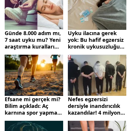
Günde 8.000 adım mı,
Uyku ilacına gerek
7 saat uyku mu? Yeni
yok: Bu hafif egzersiz
araştırma kuralları
kronik uykusuzluğu
değiştirdi
bitiriyor
Efsane mi gerçek mi?
Nefes egzersizi
Bilim açıkladı: Aç
dersiyle inandırıcılık
karnına spor yapmak
kazandılar! 4 milyon
işe yarıyor mu?
TL'lik vurgun