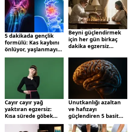
Beyni güçlendirmek
5 dakikada gençlik
için her gün birkaç
formülü: Kas kaybını
dakika egzersiz
önlüyor, yaşlanmayı
yeterli
yavaşlatıyor
Cayır cayır yağ
Unutkanlığı azaltan
yaktıran egzersiz:
ve hafızayı
Kısa sürede göbek
güçlendiren 5 basit
eritme tüyosu
yöntem