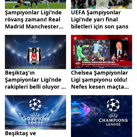
Şampiyonlar Ligi'nde
UEFA Şampiyonlar
rövanş zamanı! Real
Ligi'nde yarı final
Madrid Manchester
biletleri için son şans
City'yi ağırlayacak
Beşiktaş'ın
Chelsea Şampiyonlar
Şampiyonlar Ligi’nde
Ligi şampiyonu oldu!
rakipleri belli oluyor |
Nefes kesen maçta
UEFA Şampiyonlar
kazanan Maviler
Ligi’nde grup kuraları
İstanbul’da çekilecek
Beşiktaş ve