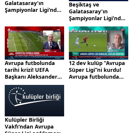
Galatasaray'ın
Beşiktaş ve
Şampiyonlar Ligi'nde
Galatasaray'ın
muhtemel rakipleri
Şampiyonlar Ligi'nde
belli oldu!
muhtemel rakipleri
belli oldu!
Avrupa futbolunda
12 dev kulüp “Avrupa
tarihi krizi! UEFA
Süper Ligi”ni kurdu!
Başkanı Aleksander
Avrupa futbolunda
Ceferin: Yüzümüze
“Süper Lig” çatlağı! A
tükürmekten farkı
Haber'de anlattı:
yok!
UEFA reste restle
karşılık verecek
Kulüpler Birliği
Vakfı'ndan Avrupa