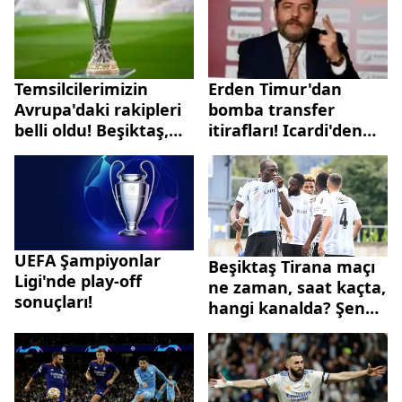
Temsilcilerimizin
Erden Timur'dan
Avrupa'daki rakipleri
bomba transfer
belli oldu! Beşiktaş,
itirafları! Icardi'den
Trabzonspor ve
Fred'e Szymanski'den
Başakşehir...
Zaha'ya! Neler olmuş
neler...
UEFA Şampiyonlar
Beşiktaş Tirana maçı
Ligi'nde play-off
ne zaman, saat kaçta,
sonuçları!
hangi kanalda? Şenol
Güneş ilk ciddi
sınavına çıkıyor!
Sürpriz ilk 11 tercihi