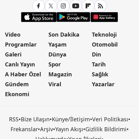
Video
Son Dakika
Teknoloji
Programlar
Yaşam
Otomobil
Galeri
Dünya
Din
Canlı Yayın
Spor
Tarih
A Haber Özel
Magazin
Sağlık
Gündem
Viral
Yazarlar
Ekonomi
RSS
•
Bize Ulaşın
•
Künye/İletişim
•
Veri Politikası
•
Frekanslar
•
Arşiv
•
Yayın Akışı
•
Gizlilik Bildirimi
•
Hakkımızda
•
Yayın İlkeleri
•