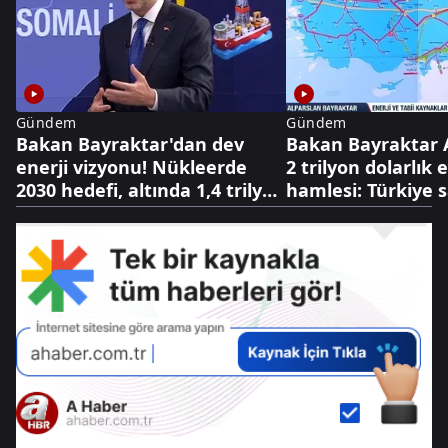
Gündem
Gündem
Bakan Bayraktar'dan dev
Bakan Bayraktar 
enerji vizyonu! Nükleerde
2 trilyon dolarlık 
2030 hedefi, altında 1,4 trilyon
hamlesi: Türkiye 
dolarlık hazine
oyunu değiştiriyo