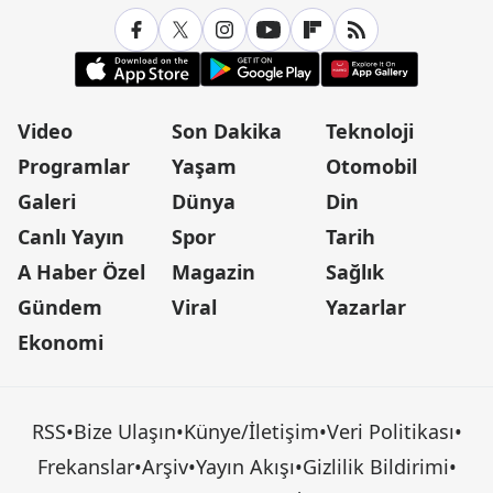
Video
Son Dakika
Teknoloji
Programlar
Yaşam
Otomobil
Galeri
Dünya
Din
Canlı Yayın
Spor
Tarih
A Haber Özel
Magazin
Sağlık
Gündem
Viral
Yazarlar
Ekonomi
RSS
•
Bize Ulaşın
•
Künye/İletişim
•
Veri Politikası
•
Frekanslar
•
Arşiv
•
Yayın Akışı
•
Gizlilik Bildirimi
•